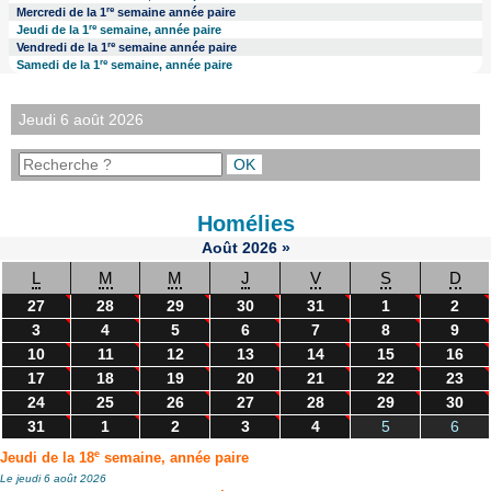
re
Mercredi de la 1
semaine année paire
re
Jeudi de la 1
semaine, année paire
re
Vendredi de la 1
semaine année paire
re
Samedi de la 1
semaine, année paire
Jeudi 6 août 2026
Homélies
Août
2026
»
L
M
M
J
V
S
D
27
28
29
30
31
1
2
3
4
5
6
7
8
9
10
11
12
13
14
15
16
17
18
19
20
21
22
23
24
25
26
27
28
29
30
31
1
2
3
4
5
6
e
Jeudi de la 18
semaine, année paire
Le jeudi 6 août 2026