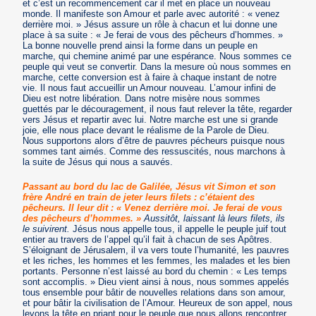
et c’est un recommencement car il met en place un nouveau
monde. Il manifeste son Amour et parle avec autorité : « venez
derrière moi. » Jésus assure un rôle à chacun et lui donne une
place à sa suite : « Je ferai de vous des pêcheurs d’hommes. »
La bonne nouvelle prend ainsi la forme dans un peuple en
marche, qui chemine animé par une espérance. Nous sommes ce
peuple qui veut se convertir. Dans la mesure où nous sommes en
marche, cette conversion est à faire à chaque instant de notre
vie. Il nous faut accueillir un Amour nouveau. L’amour infini de
Dieu est notre libération. Dans notre misère nous sommes
guettés par le découragement, il nous faut relever la tête, regarder
vers Jésus et repartir avec lui. Notre marche est une si grande
joie, elle nous place devant le réalisme de la Parole de Dieu.
Nous supportons alors d’être de pauvres pécheurs puisque nous
sommes tant aimés. Comme des ressuscités, nous marchons à
la suite de Jésus qui nous a sauvés.
Passant au bord du lac de Galilée, Jésus vit Simon et son
frère André en train de jeter leurs filets : c’étaient des
pêcheurs. Il leur dit : « Venez derrière moi. Je ferai de vous
des pêcheurs d’hommes. »
Aussitôt, laissant là leurs filets, ils
le suivirent.
Jésus nous appelle tous, il appelle le peuple juif tout
entier au travers de l’appel qu’il fait à chacun de ses Apôtres.
S’éloignant de Jérusalem, il va vers toute l’humanité, les pauvres
et les riches, les hommes et les femmes, les malades et les bien
portants. Personne n’est laissé au bord du chemin : « Les temps
sont accomplis. » Dieu vient ainsi à nous, nous sommes appelés
tous ensemble pour bâtir de nouvelles relations dans son amour,
et pour bâtir la civilisation de l’Amour. Heureux de son appel, nous
levons la tête en priant pour le peuple que nous allons rencontrer.