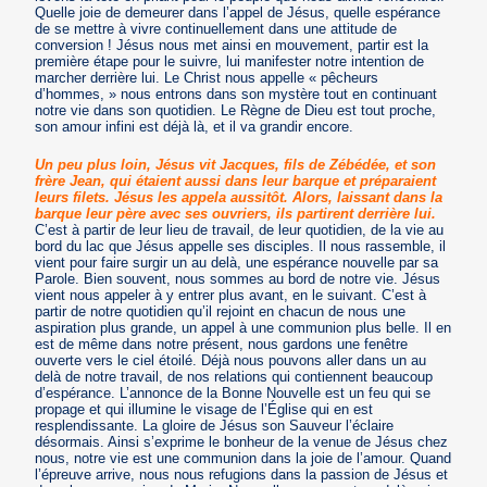
Quelle joie de demeurer dans l’appel de Jésus, quelle espérance
de se mettre à vivre continuellement dans une attitude de
conversion ! Jésus nous met ainsi en mouvement, partir est la
première étape pour le suivre, lui manifester notre intention de
marcher derrière lui. Le Christ nous appelle « pêcheurs
d’hommes, » nous entrons dans son mystère tout en continuant
notre vie dans son quotidien. Le Règne de Dieu est tout proche,
son amour infini est déjà là, et il va grandir encore.
Un peu plus loin, Jésus vit Jacques, fils de Zébédée, et son
frère Jean, qui étaient aussi dans leur barque et préparaient
leurs filets. Jésus les appela aussitôt. Alors, laissant dans la
barque leur père avec ses ouvriers, ils partirent derrière lui.
C’est à partir de leur lieu de travail, de leur quotidien, de la vie au
bord du lac que Jésus appelle ses disciples. Il nous rassemble, il
vient pour faire surgir un au delà, une espérance nouvelle par sa
Parole. Bien souvent, nous sommes au bord de notre vie. Jésus
vient nous appeler à y entrer plus avant, en le suivant. C’est à
partir de notre quotidien qu’il rejoint en chacun de nous une
aspiration plus grande, un appel à une communion plus belle. Il en
est de même dans notre présent, nous gardons une fenêtre
ouverte vers le ciel étoilé. Déjà nous pouvons aller dans un au
delà de notre travail, de nos relations qui contiennent beaucoup
d’espérance. L’annonce de la Bonne Nouvelle est un feu qui se
propage et qui illumine le visage de l’Église qui en est
resplendissante. La gloire de Jésus son Sauveur l’éclaire
désormais. Ainsi s’exprime le bonheur de la venue de Jésus chez
nous, notre vie est une communion dans la joie de l’amour. Quand
l’épreuve arrive, nous nous refugions dans la passion de Jésus et