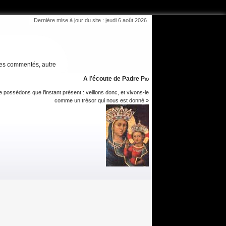
Dernière mise à jour du site : jeudi 6 août 2026
es commentés, autre
A l’écoute de Padre
Pio
 possédons que l’instant présent : veillons donc, et vivons-le
comme un trésor qui nous est donné »