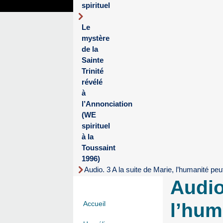
spirituel
Le
mystère
de la
Sainte
Trinité
révélé
à
l’Annonciation
(WE
spirituel
à la
Toussaint
1996)
Audio. 3 A la suite de Marie, l’humanité peu
Audio
l’hum
Accueil