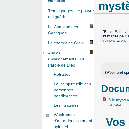
Homélies
mystè
Témoignages. Le pauvre
qui guérit
Le Cantique des
L’Esprit Saint v
Cantiques
l’humanité peut 
l’Annonciation.
Le chemin de Croix
Audios.
Enseignements : La
Parole de Dieu
(Week-end spir
Retraites
La vie spirituelle des
Docum
personnes
handicapées
3 le myster
Les Psaumes
60.9 Mio)
Week-ends
Vos
d’approfondissement
spirituel