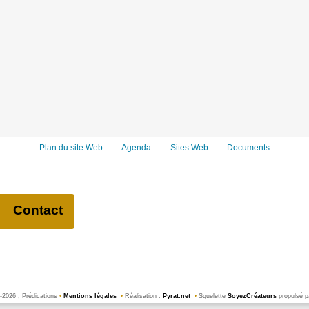
Plan du site Web
Agenda
Sites Web
Documents
Contact
2026 , Prédications
•
Mentions légales
•
Réalisation :
Pyrat.net
•
Squelette
SoyezCréateurs
propulsé p