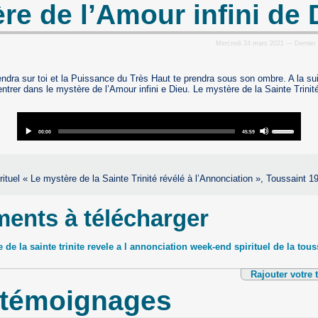
re de l’Amour infini de 
Mercredi 24 mars 2021 — Dernier a
iendra sur toi et la Puissance du Très Haut te prendra sous son ombre. A la su
entrer dans le mystère de l’Amour infini e Dieu. Le mystère de la Sainte Trinit
Audio
Use
Player
Current
Total
00:00
45:59
Up/Down
time
duration
Arrow
keys
to
ituel « Le mystère de la Sainte Trinité révélé à l’Annonciation », Toussaint 1
increase
or
decrease
ents à télécharger
volume.
e de la sainte trinite revele a l annonciation week-end spirituel de la tou
Rajouter votre
 témoignages