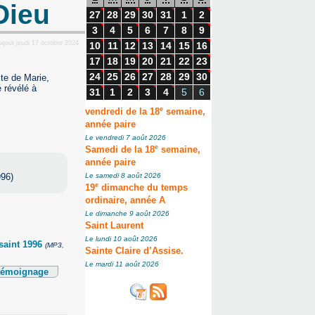
Dieu
27
28
29
30
31
1
2
3
4
5
6
7
8
9
jout jeudi 17 octobre 2024
10
11
12
13
14
15
16
17
18
19
20
21
22
23
24
25
26
27
28
29
30
ite de Marie,
é révélé à
31
1
2
3
4
5
6
e
vendredi de la 18
semaine,
année paire
Le vendredi 7 août 2026
e
Samedi de la 18
semaine,
année paire
996)
Le samedi 8 août 2026
e
19
dimanche du temps
ordinaire, année A
Le dimanche 9 août 2026
Saint Laurent
Le lundi 10 août 2026
ssaint 1996
(MP3,
Sainte Claire d’Assise.
Le mardi 11 août 2026
 témoignage