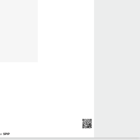
ar
SPIP