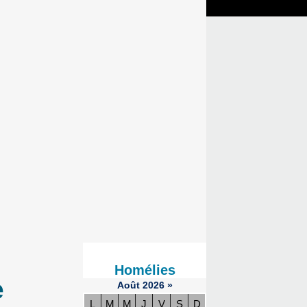
Homélies
e
Août
2026
»
L
M
M
J
V
S
D