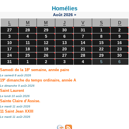
Homélies
Août
2026
»
L
M
M
J
V
S
D
27
28
29
30
31
1
2
3
4
5
6
7
8
9
10
11
12
13
14
15
16
17
18
19
20
21
22
23
24
25
26
27
28
29
30
31
1
2
3
4
5
6
e
Samedi de la 18
semaine, année paire
Le samedi 8 août 2026
e
19
dimanche du temps ordinaire, année A
Le dimanche 9 août 2026
Saint Laurent
Le lundi 10 août 2026
Sainte Claire d’Assise.
Le mardi 11 août 2026
11 Saint Jean XXIII
Le mardi 11 août 2026