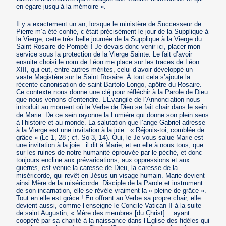
en égare jusqu’à la mémoire ».
Il y a exactement un an, lorsque le ministère de Successeur de
Pierre m’a été confié, c’était précisément le jour de la Supplique à
la Vierge, cette très belle journée de la Supplique à la Vierge du
Saint Rosaire de Pompéi ! Je devais donc venir ici, placer mon
service sous la protection de la Vierge Sainte. Le fait d’avoir
ensuite choisi le nom de Léon me place sur les traces de Léon
XIII, qui eut, entre autres mérites, celui d’avoir développé un
vaste Magistère sur le Saint Rosaire. À tout cela s’ajoute la
récente canonisation de saint Bartolo Longo, apôtre du Rosaire.
Ce contexte nous donne une clé pour réfléchir à la Parole de Dieu
que nous venons d’entendre. L’Évangile de l’Annonciation nous
introduit au moment où le Verbe de Dieu se fait chair dans le sein
de Marie. De ce sein rayonne la Lumière qui donne son plein sens
à l’histoire et au monde. La salutation que l’ange Gabriel adresse
à la Vierge est une invitation à la joie : « Réjouis-toi, comblée de
grâce » (Lc 1, 28 ; cf. So 3, 14). Oui, le Je vous salue Marie est
une invitation à la joie : il dit à Marie, et en elle à nous tous, que
sur les ruines de notre humanité éprouvée par le péché, et donc
toujours encline aux prévarications, aux oppressions et aux
guerres, est venue la caresse de Dieu, la caresse de la
miséricorde, qui revêt en Jésus un visage humain. Marie devient
ainsi Mère de la miséricorde. Disciple de la Parole et instrument
de son incarnation, elle se révèle vraiment la « pleine de grâce ».
Tout en elle est grâce ! En offrant au Verbe sa propre chair, elle
devient aussi, comme l’enseigne le Concile Vatican II à la suite
de saint Augustin, « Mère des membres [du Christ]… ayant
coopéré par sa charité à la naissance dans l’Église des fidèles qui