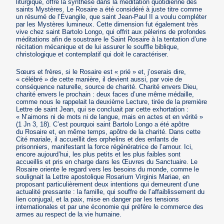
liturgique, offre la synthèse dans la méditation quotidienne des
saints Mystères. Le Rosaire a été considéré à juste titre comme
un résumé de l’Évangile, que saint Jean-Paul II a voulu compléter
par les Mystères lumineux. Cette dimension fut également très
vive chez saint Bartolo Longo, qui offrit aux pèlerins de profondes
méditations afin de soustraire le Saint Rosaire à la tentation d’une
récitation mécanique et de lui assurer le souffle biblique,
christologique et contemplatif qui doit le caractériser.
Sœurs et frères, si le Rosaire est « prié » et, j’oserais dire,
« célébré » de cette manière, il devient aussi, par voie de
conséquence naturelle, source de charité. Charité envers Dieu,
charité envers le prochain : deux faces d’une même médaille,
comme nous le rappelait la deuxième Lecture, tirée de la première
Lettre de saint Jean, qui se concluait par cette exhortation :
« N’aimons ni de mots ni de langue, mais en actes et en vérité »
(1 Jn 3, 18). C’est pourquoi saint Bartolo Longo a été apôtre
du Rosaire et, en même temps, apôtre de la charité. Dans cette
Cité mariale, il accueillit des orphelins et des enfants de
prisonniers, manifestant la force régénératrice de l’amour. Ici,
encore aujourd’hui, les plus petits et les plus faibles sont
accueillis et pris en charge dans les Œuvres du Sanctuaire. Le
Rosaire oriente le regard vers les besoins du monde, comme le
soulignait la Lettre apostolique Rosarium Virginis Mariae, en
proposant particulièrement deux intentions qui demeurent d’une
actualité pressante : la famille, qui souffre de l’affaiblissement du
lien conjugal, et la paix, mise en danger par les tensions
internationales et par une économie qui préfère le commerce des
armes au respect de la vie humaine.