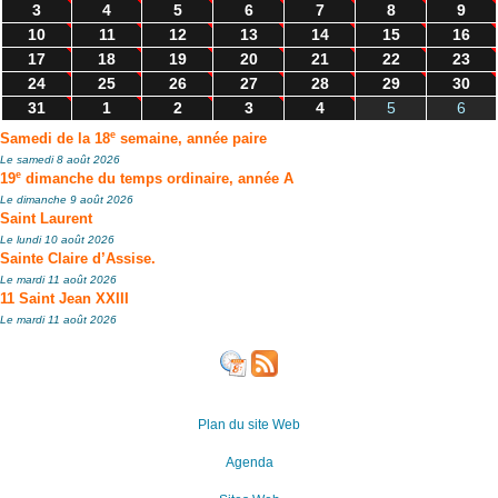
3
4
5
6
7
8
9
10
11
12
13
14
15
16
17
18
19
20
21
22
23
24
25
26
27
28
29
30
31
1
2
3
4
5
6
e
Samedi de la 18
semaine, année paire
Le samedi 8 août 2026
e
19
dimanche du temps ordinaire, année A
Le dimanche 9 août 2026
Saint Laurent
Le lundi 10 août 2026
Sainte Claire d’Assise.
Le mardi 11 août 2026
11 Saint Jean XXIII
Le mardi 11 août 2026
Plan du site Web
Agenda