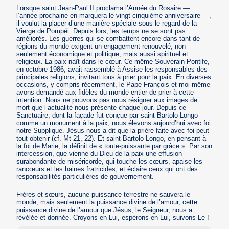
Lorsque saint Jean-Paul II proclama l’Année du Rosaire —
l’année prochaine en marquera le vingt-cinquième anniversaire —,
il voulut la placer d’une manière spéciale sous le regard de la
Vierge de Pompéi. Depuis lors, les temps ne se sont pas
améliorés. Les guerres qui se combattent encore dans tant de
régions du monde exigent un engagement renouvelé, non
seulement économique et politique, mais aussi spirituel et
religieux. La paix naît dans le cœur. Ce même Souverain Pontife,
en octobre 1986, avait rassemblé à Assise les responsables des
principales religions, invitant tous à prier pour la paix. En diverses
occasions, y compris récemment, le Pape François et moi-même
avons demandé aux fidèles du monde entier de prier à cette
intention. Nous ne pouvons pas nous résigner aux images de
mort que l’actualité nous présente chaque jour. Depuis ce
Sanctuaire, dont la façade fut conçue par saint Bartolo Longo
comme un monument à la paix, nous élevons aujourd’hui avec foi
notre Supplique. Jésus nous a dit que la prière faite avec foi peut
tout obtenir (cf. Mt 21, 22). Et saint Bartolo Longo, en pensant à
la foi de Marie, la définit de « toute-puissante par grâce ». Par son
intercession, que vienne du Dieu de la paix une effusion
surabondante de miséricorde, qui touche les cœurs, apaise les
rancœurs et les haines fratricides, et éclaire ceux qui ont des
responsabilités particulières de gouvernement.
Frères et sœurs, aucune puissance terrestre ne sauvera le
monde, mais seulement la puissance divine de l’amour, cette
puissance divine de l’amour que Jésus, le Seigneur, nous a
révélée et donnée. Croyons en Lui, espérons en Lui, suivons-Le !