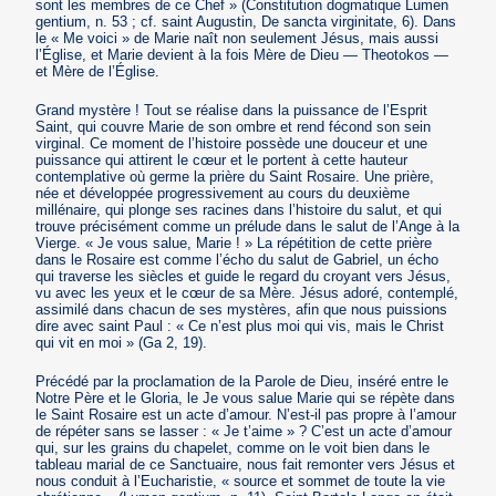
sont les membres de ce Chef » (Constitution dogmatique Lumen
gentium, n. 53 ; cf. saint Augustin, De sancta virginitate, 6). Dans
le « Me voici » de Marie naît non seulement Jésus, mais aussi
l’Église, et Marie devient à la fois Mère de Dieu — Theotokos —
et Mère de l’Église.
Grand mystère ! Tout se réalise dans la puissance de l’Esprit
Saint, qui couvre Marie de son ombre et rend fécond son sein
virginal. Ce moment de l’histoire possède une douceur et une
puissance qui attirent le cœur et le portent à cette hauteur
contemplative où germe la prière du Saint Rosaire. Une prière,
née et développée progressivement au cours du deuxième
millénaire, qui plonge ses racines dans l’histoire du salut, et qui
trouve précisément comme un prélude dans le salut de l’Ange à la
Vierge. « Je vous salue, Marie ! » La répétition de cette prière
dans le Rosaire est comme l’écho du salut de Gabriel, un écho
qui traverse les siècles et guide le regard du croyant vers Jésus,
vu avec les yeux et le cœur de sa Mère. Jésus adoré, contemplé,
assimilé dans chacun de ses mystères, afin que nous puissions
dire avec saint Paul : « Ce n’est plus moi qui vis, mais le Christ
qui vit en moi » (Ga 2, 19).
Précédé par la proclamation de la Parole de Dieu, inséré entre le
Notre Père et le Gloria, le Je vous salue Marie qui se répète dans
le Saint Rosaire est un acte d’amour. N’est-il pas propre à l’amour
de répéter sans se lasser : « Je t’aime » ? C’est un acte d’amour
qui, sur les grains du chapelet, comme on le voit bien dans le
tableau marial de ce Sanctuaire, nous fait remonter vers Jésus et
nous conduit à l’Eucharistie, « source et sommet de toute la vie