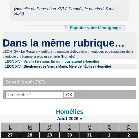
(Homélie du Pape Léon XVI à Pompéi, le vendredi 8 mai
2026)
Rajouter votre témoignage
Dans la même rubrique…
LEON XIV - Le Rosaire « célébré », capable d’élévations mystiques et dépositaire de la
théologie chrétienne la plus essentielle (Homélie)
LEON XIV : Vers la fête sans fin qui nous attend (Homélie)
LÉON XIV : Bienheureuse Vierge Marie, Mère de l’Église (Homélie)
Samedi 8 août 2026
Homélies
Août
2026
»
L
M
M
J
V
S
D
27
28
29
30
31
1
2