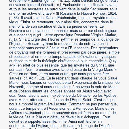
chrétienne » (Lumen gentium, n. 11). Saint Bartolo Longo en était
convaincu lorsqu’il écrivait : « L’Eucharistie est le Rosaire vivant,
et tous les mystères se retrouvent dans le saint Sacrement sous
une forme active et vitale » (Il Rosario e la Nuova Pompei, 1914,
p. 86). Il avait raison. Dans l’Eucharistie, tous les mystères de la
vie du Christ se retrouvent, pour ainsi dire, concentrés dans le
mémorial de son sacrifice et dans sa présence réelle. Le
Rosaire a une physionomie mariale, mais un cœur christologique
et eucharistique (cf. Lettre apostolique Rosarium Virginis Mariae,
n. 1). Si la Liturgie des Heures rythme les temps de la louange de
l’Église, le Rosaire rythme le mouvement de notre vie en la
ramenant sans cesse à Jésus et à l’Eucharistie. Des générations
de croyants ont été formées et préservées par cette prière, simple
et populaire, et en même temps capable d’élévations mystiques
et dépositaire de la théologie chrétienne la plus essentielle. Qu’y
a-t-il en effet de plus essentiel que les mystères du Christ, que
son saint Nom, prononcé avec la tendresse de la Vierge Marie ?
C’est en ce Nom, et en aucun autre, que nous pouvons être
sauvés (cf. Ac 4, 12). En le répétant dans chaque Je vous Salue
Marie, nous faisons en quelque sorte l’expérience de la maison de
Nazareth, comme si nous entendions à nouveau la voix de Marie
et de Joseph durant les longues années où Jésus vécut avec
eux. Nous faisons aussi l’expérience du Cénacle, où les Apôtres,
avec Marie, attendirent l’effusion de l’Esprit Saint. C’est ce que
nous a montré la première Lecture. Comment ne pas penser que,
durant ce temps entre l’Ascension et la Pentecôte, Marie et les
Apôtres rivalisaient pour se souvenir des différents moments de
la vie de Jésus ? Aucun détail ne devait leur échapper ! Tout
devait être rappelé, assimilé, imité. Ainsi naît le chemin
contemplatif de l’Église, dont le Rosaire, à l’image de l’Année