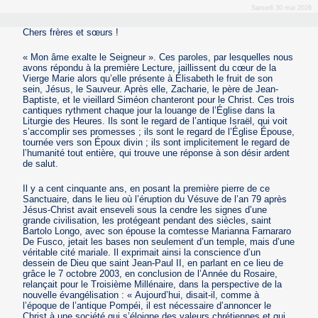
Samedi 30 mai 2026
Chers frères et sœurs !
« Mon âme exalte le Seigneur ». Ces paroles, par lesquelles nous
avons répondu à la première Lecture, jaillissent du cœur de la
Vierge Marie alors qu’elle présente à Élisabeth le fruit de son
sein, Jésus, le Sauveur. Après elle, Zacharie, le père de Jean-
Baptiste, et le vieillard Siméon chanteront pour le Christ. Ces trois
cantiques rythment chaque jour la louange de l’Église dans la
Liturgie des Heures. Ils sont le regard de l’antique Israël, qui voit
s’accomplir ses promesses ; ils sont le regard de l’Église Épouse,
tournée vers son Époux divin ; ils sont implicitement le regard de
l’humanité tout entière, qui trouve une réponse à son désir ardent
de salut.
Il y a cent cinquante ans, en posant la première pierre de ce
Sanctuaire, dans le lieu où l’éruption du Vésuve de l’an 79 après
Jésus-Christ avait enseveli sous la cendre les signes d’une
grande civilisation, les protégeant pendant des siècles, saint
Bartolo Longo, avec son épouse la comtesse Marianna Farnararo
De Fusco, jetait les bases non seulement d’un temple, mais d’une
véritable cité mariale. Il exprimait ainsi la conscience d’un
dessein de Dieu que saint Jean-Paul II, en parlant en ce lieu de
grâce le 7 octobre 2003, en conclusion de l’Année du Rosaire,
relançait pour le Troisième Millénaire, dans la perspective de la
nouvelle évangélisation : « Aujourd’hui, disait-il, comme à
l’époque de l’antique Pompéi, il est nécessaire d’annoncer le
Christ à une société qui s’éloigne des valeurs chrétiennes et qui