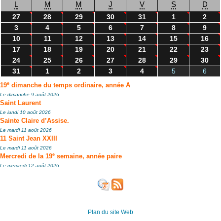
L
M
M
J
V
S
D
27
28
29
30
31
1
2
3
4
5
6
7
8
9
10
11
12
13
14
15
16
17
18
19
20
21
22
23
24
25
26
27
28
29
30
31
1
2
3
4
5
6
e
19
dimanche du temps ordinaire, année A
Le dimanche 9 août 2026
Saint Laurent
Le lundi 10 août 2026
Sainte Claire d’Assise.
Le mardi 11 août 2026
11 Saint Jean XXIII
Le mardi 11 août 2026
e
Mercredi de la 19
semaine, année paire
Le mercredi 12 août 2026
Plan du site Web