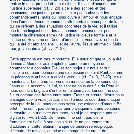
réalise le sens profond et le but ultime. Il s’agit d’acquérir une
“justice supérieure” (cf. v. 20) à celle des scribes et des
pharisiens, une justice qui ne se limite pas à observer les
commandements, mais qui nous ouvre à l’amour et nous engage
dans l’amour. Jésus examine en effet certains préceptes de la Loi
qui se réfèrent à des situations concrètes de la vie, et il utilise
une forme linguistique – les antinomies – précisément pour
montrer la différence entre une justice religieuse formelle et la
justice du Royaume de Dieu : d’un côté : « Vous avez entendu
qu’il a été dit aux anciens », et de l’autre, Jésus affirme : « Mais
moi, je vous dis » (cf. vv. 21-37).
Cette approche est très importante. Elle nous dit que la Loi a été
donnée à Moïse et aux prophètes comme un moyen de
commencer à connaître Dieu et son projet sur nous et sur
l’histoire ou, pour reprendre une expression de saint Paul, comme
un pédagogue qui nous a guidés vers Lui (cf. Gal 3, 23-25). Mais
maintenant, Lui-même est venu parmi nous en la personne de
Jésus qui a accompli la Loi, faisant de nous des fils du Père et
nous donnant la grâce d’entrer en relation avec Lui comme des
fils et comme des frères entre nous. Frères et sœurs, Jésus nous
enseigne que la vraie justice, c’est l’amour et que, dans chaque
précepte de la Loi, nous devons saisir une exigence d’amour. En
effet, il ne suffit pas de ne pas tuer physiquement une personne
si ensuite je la tue avec des mots, ou si je ne respecte pas sa
dignité (cf. vv. 21-22). De même, il ne suffit pas d’être
formellement fidèle à son conjoint et de ne pas commettre
d’adultère si cette relation manque de tendresse réciproque,
d’écoute, de respect, de prise en charge de l’autre et de