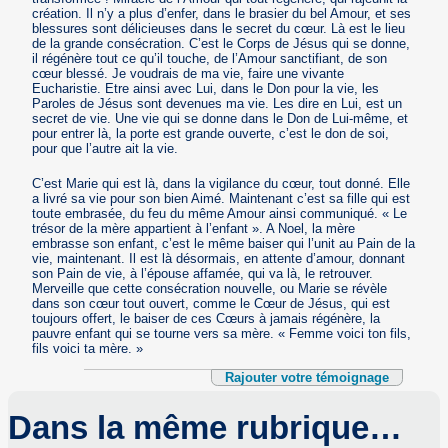
création. Il n’y a plus d’enfer, dans le brasier du bel Amour, et ses
blessures sont délicieuses dans le secret du cœur. Là est le lieu
de la grande consécration. C’est le Corps de Jésus qui se donne,
il régénère tout ce qu’il touche, de l’Amour sanctifiant, de son
cœur blessé. Je voudrais de ma vie, faire une vivante
Eucharistie. Etre ainsi avec Lui, dans le Don pour la vie, les
Paroles de Jésus sont devenues ma vie. Les dire en Lui, est un
secret de vie. Une vie qui se donne dans le Don de Lui-même, et
pour entrer là, la porte est grande ouverte, c’est le don de soi,
pour que l’autre ait la vie.
C’est Marie qui est là, dans la vigilance du cœur, tout donné. Elle
a livré sa vie pour son bien Aimé. Maintenant c’est sa fille qui est
toute embrasée, du feu du même Amour ainsi communiqué. « Le
trésor de la mère appartient à l’enfant ». A Noel, la mère
embrasse son enfant, c’est le même baiser qui l’unit au Pain de la
vie, maintenant. Il est là désormais, en attente d’amour, donnant
son Pain de vie, à l’épouse affamée, qui va là, le retrouver.
Merveille que cette consécration nouvelle, ou Marie se révèle
dans son cœur tout ouvert, comme le Cœur de Jésus, qui est
toujours offert, le baiser de ces Cœurs à jamais régénère, la
pauvre enfant qui se tourne vers sa mère. « Femme voici ton fils,
fils voici ta mère. »
Rajouter votre témoignage
Dans la même rubrique…