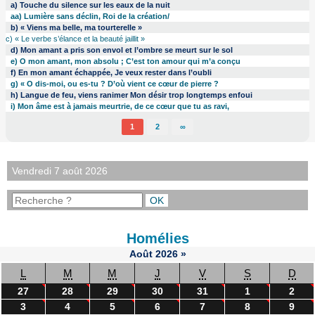
a) Touche du silence sur les eaux de la nuit
aa) Lumière sans déclin, Roi de la création/
b) « Viens ma belle, ma tourterelle »
c) « Le verbe s’élance et la beauté jaillit »
d) Mon amant a pris son envol et l’ombre se meurt sur le sol
e) O mon amant, mon absolu ; C’est ton amour qui m’a conçu
f) En mon amant échappée, Je veux rester dans l’oubli
g) « O dis-moi, ou es-tu ? D’où vient ce cœur de pierre ?
h) Langue de feu, viens ranimer Mon désir trop longtemps enfoui
i) Mon âme est à jamais meurtrie, de ce cœur que tu as ravi,
1
2
∞
Vendredi 7 août 2026
Homélies
Août
2026
»
L
M
M
J
V
S
D
27
28
29
30
31
1
2
3
4
5
6
7
8
9