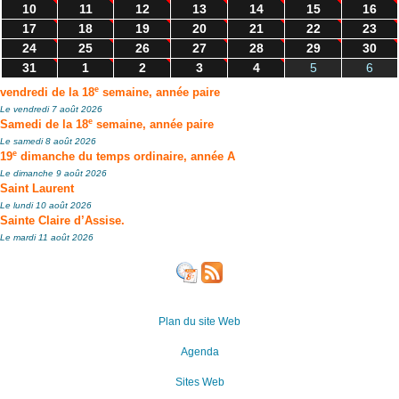
10
11
12
13
14
15
16
17
18
19
20
21
22
23
24
25
26
27
28
29
30
31
1
2
3
4
5
6
e
vendredi de la 18
semaine, année paire
Le vendredi 7 août 2026
e
Samedi de la 18
semaine, année paire
Le samedi 8 août 2026
e
19
dimanche du temps ordinaire, année A
Le dimanche 9 août 2026
Saint Laurent
Le lundi 10 août 2026
Sainte Claire d’Assise.
Le mardi 11 août 2026
Plan du site Web
Agenda
Sites Web