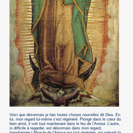
Voici que désormais je fais toutes choses nouvelles dit Dieu. En
lui, mon regard lui-même s’est régénéré. Plongé dans le cœur du
bien aimé, il voit tout maintenant dans le feu de l’Amour. L’autre,
si difficile à regarder, est désormais dans mon regard,
transformée ! Miracle de l’Amour qui tout régénère, qui rajeunit la