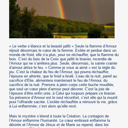
« Le verbe s’élance et la beauté jaillit » Seule la flamme d’Amour
réjouit désormais le cœur de la femme. Exilée et perdue dans un
monde de froid, elle n’a plus, pour se réchauffer, que la flamme du
bois. C’est du bois de la Croix que jaillit le brasier, incendie de
l’Amour qui ne s’arrêtera plus. Seule, désormais, la sainte crainte
d’amour attise le feu. « Comme je vous ai aimé » est la règle du
jeu. C’est la chaleur du feu de l’Amour, qui pourra réchauffer,
l’épouse en attente, que le froid a brulé. L’eau de la nuit, pareil au
sacrifice d’Elie, alimentera maintenant le feu de l’Amour, du
sacrifice de la nuit. Prenons à plein corps cette buche mouillée,
que seul un cœur plein d’amour peut dévorer. C’est la joie de
l’épouse d’être enfin unie, à Celui qui toujours prépare ce brasier.
Sa présence d’Amour est le seul réconfort, c’est elle qui la nourrit
pour l’offrande sacrée. L’exilée réchauffée a retrouvé la vie, grâce
à Lui enflammée, c’est alors qu’elle revit.
Mais le mystère s’étend à toute la Création. La contagion de
l’Amour enflamme l’humanité. Le cœur embrasé enflamme la
désirée et l’Amour de Jésus et de Marie se repend, dans les