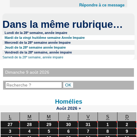
Répondre à ce message
Dans la même rubrique…
e
Lundi de la 28
semaine, année impaire
Mardi de la vingt huitième semaine Année Impaire
e
Mercredi de la 28
semaine année Impaire
e
Jeudi de la 28
semaine année Impaire
e
Vendredi de la 28
semaine, année impaire
e
Samedi de la 28
semaine, année impaire
Dimanche 9 août 2026
Homélies
Août
2026
»
L
M
M
J
V
S
D
27
28
29
30
31
1
2
3
4
5
6
7
8
9