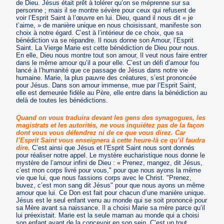
de Dieu. Jésus était prêt à tolérer qu’on se méprenne sur sa
personne ; mais il se montre sévère pour ceux qui refusent de
voir l’Esprit Saint à l’œuvre en lui. Dieu, quand il nous dit « je
t’aime, » de manière unique en nous choisissant, manifeste son
choix à notre égard. C’est à l’intérieur de ce choix, que sa
bénédiction va se répandre. Il nous donne son Amour, l’Esprit
Saint. La Vierge Marie est cette bénédiction de Dieu pour nous.
En elle, Dieu nous montre tout son amour, Il veut nous faire entrer
dans le même amour qu’il a pour elle. C’est un défi d’amour fou
lancé à l’humanité que ce passage de Jésus dans notre vie
humaine. Marie, la plus pauvre des créatures, s’est prononcée
pour Jésus. Dans son amour immense, mue par l’Esprit Saint,
elle est demeurée fidèle au Père, elle entre dans la bénédiction au
delà de toutes les bénédictions.
Quand on vous traduira devant les gens des synagogues, les
magistrats et les autorités, ne vous inquiétez pas de la façon
dont vous vous défendrez ni de ce que vous direz. Car
l’Esprit Saint vous enseignera à cette heure-là ce qu’il faudra
dire.
C’est ainsi que Jésus et l’Esprit Saint nous sont donnés
pour réaliser notre appel. Le mystère eucharistique nous donne le
mystère de l’amour infini de Dieu : « Prenez, mangez, dit Jésus,
c’est mon corps livré pour vous," pour que nous ayons la même
vie que lui, que nous fassions corps avec le Christ. "Prenez,
buvez, c’est mon sang dit Jésus" pour que nous ayons un même
amour que lui. Ce Don est fait pour chacun d’une manière unique.
Jésus est le seul enfant venu au monde qui se soit prononcé pour
sa Mère avant sa naissance. Il a choisi Marie sa mère parce qu’il
lui préexistait. Marie est la seule maman au monde qui a choisi
son enfant avant de la concevoir en son sein. C’est un tout