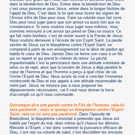
dans la bénédiction de Dieu. Entrer dans la bénédiction de Dieu
c’est nous prononcer pour Jésus, entrer dans la longue histoire de
l’appel de Dieu. C’est dans la foi que nous lisons les signes de
l’Amour infini de Dieu pour nous. Faire sa volonté nous fait vivre.
Dieu peut nous juger parce que son amour va aussi loin que sa
connaissance. Si nous voulons nous juger nous-mêmes, nous
sommes renvoyés à cet amour qui prend en Dieu sa source. Ce
qui fait notre bonheur, c’est de rester ouvert à la Parole de Jésus.
Nous voulons demeurer à l’écoute de son Esprit Saint. La parole
sévère de Jésus sur le blasphème contre l’Esprit Saint, se
comprend à partir de son enseignement sur le désir de pardon qui
habite le cœur de Dieu. Jamais Dieu ne ferme son cœur à un fils
qui se repent et qui prend le chemin du retour. Le péché
impardonnable c’est la persistance dans une attitude volontaire de
refus ou de rejet, alors que la lumière de Jésus a déjà pénétré le
cœur de l’homme et que l’homme a perçu à quel choix de vie
l’invite l’Esprit de Dieu. Nous avons du mal à concilier l’immense
miséricorde de Dieu et ses appels à une attitude responsable de
notre part. Jésus ne renonce pas à nous proposer les
dépassements nécessaires, car il veut nous donner la force
d’accomplir ce qu’il nous commande.
Quiconque dira une parole contre le Fils de l’homme, cela lui
sera pardonné ; mais si quelqu’un blasphème contre l’Esprit
Saint, cela ne lui sera pas pardonné.
Dans l’épisode de
Béelzéboul, le blasphème consistait à prétendre que Jésus est
habité par l’esprit du mal, alors même qu’il chasse les démons.
Résister à l’Esprit, c’est donc contester la puissance efficace de
Dieu, c’est nier sa volonté de salut, c’est discréditer les envoyés