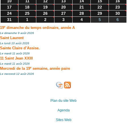
10
11
12
13
14
15
16
17
18
19
20
21
22
23
24
25
26
27
28
29
30
31
1
2
3
4
5
6
e
19
dimanche du temps ordinaire, année A
Le dimanche 9 août 2026
Saint Laurent
Le lundi 10 août 2026
Sainte Claire d’Assise.
Le mardi 11 août 2026
11 Saint Jean XXIII
Le mardi 11 août 2026
e
Mercredi de la 19
semaine, année paire
Le mercredi 12 août 2026
Plan du site Web
Agenda
Sites Web