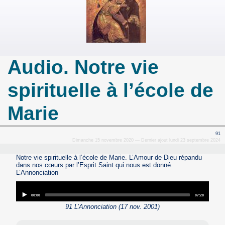
Audio. Notre vie
spirituelle à l’école de
Marie
91
Dimanche 15 novembre 2020 — Dernier ajout lundi 23 septembre 2024
Notre vie spirituelle à l’école de Marie. L’Amour de Dieu répandu
dans nos cœurs par l’Esprit Saint qui nous est donné.
L’Annonciation
Audio
Player
Current
Total
00:00
07:28
time
duration
91 L’Annonciation (17 nov. 2001)