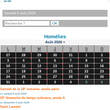
sa vie
Samedi 8 août 2026
Homélies
Août
2026
»
L
M
M
J
V
S
D
27
28
29
30
31
1
2
3
4
5
6
7
8
9
10
11
12
13
14
15
16
17
18
19
20
21
22
23
24
25
26
27
28
29
30
31
1
2
3
4
5
6
e
Samedi de la 18
semaine, année paire
Le samedi 8 août 2026
e
19
dimanche du temps ordinaire, année A
Le dimanche 9 août 2026
Saint Laurent