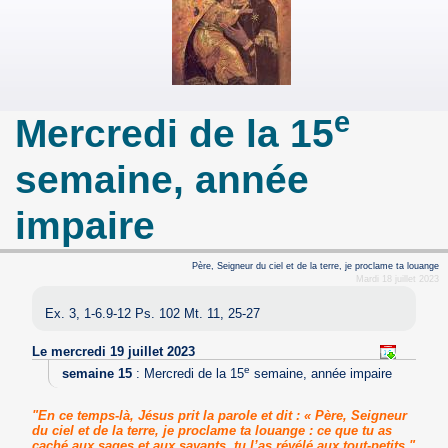
e
Mercredi de la 15
semaine, année
impaire
Père, Seigneur du ciel et de la terre, je proclame ta louange
Mardi 18 juillet 2023
Ex. 3, 1-6.9-12 Ps. 102 Mt. 11, 25-27
Le mercredi 19 juillet 2023
e
semaine 15
:
Mercredi de la 15
semaine, année impaire
"En ce temps-là, Jésus prit la parole et dit : « Père, Seigneur
du ciel et de la terre, je proclame ta louange : ce que tu as
caché aux sages et aux savants, tu l’as révélé aux tout-petits."