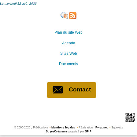
Le mercredi 12 août 2026
Plan du site Web
Agenda
Sites Web
Documents
Contact
©
2006-2026 , Prédications
•
Mentions légales
•
Réalisation :
Pyrat.net
•
Squelette
SoyezCréateurs
propulsé par
SPIP