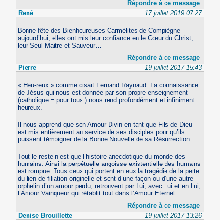
Répondre à ce message
René
17 juillet 2019 07:27
Bonne fête des Bienheureuses Carmélites de Compiègne
aujourd’hui, elles ont mis leur confiance en le Cœur du Christ,
leur Seul Maitre et Sauveur…
Répondre à ce message
Pierre
19 juillet 2017 15:43
« Heu-reux » comme disait Fernand Raynaud. La connaissance
de Jésus qui nous est donnée par son propre enseignement
(catholique = pour tous ) nous rend profondément et infiniment
heureux.
Il nous apprend que son Amour Divin en tant que Fils de Dieu
est mis entièrement au service de ses disciples pour qu’ils
puissent témoigner de la Bonne Nouvelle de sa Résurrection.
Tout le reste n’est que l’histoire anecdotique du monde des
humains. Ainsi la perpétuelle angoisse existentielle des humains
est rompue. Tous ceux qui portent en eux la tragédie de la perte
du lien de filiation originelle et sont d’une façon ou d’une autre
orphelin d’un amour perdu, retrouvent par Lui, avec Lui et en Lui,
l’Amour Vainqueur qui rétablit tout dans l’Amour Eternel.
Répondre à ce message
Denise Brouillette
19 juillet 2017 13:26