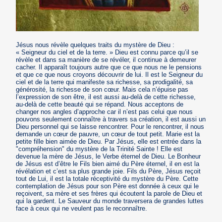
Jésus nous révèle quelques traits du mystère de Dieu :
« Seigneur du ciel et de la terre. » Dieu est connu parce qu’il se
révèle et dans sa manière de se révéler, il continue à demeurer
cacher. Il apparaît toujours autre que ce que nous ne le pensions
et que ce que nous croyons découvrir de lui. Il est le Seigneur du
ciel et de la terre qui manifeste sa richesse, sa prodigalité, sa
générosité, la richesse de son cœur. Mais cela n’épuise pas
l’expression de son être, il est aussi au-delà de cette richesse,
au-delà de cette beauté qui se répand. Nous acceptons de
changer nos angles d’approche car il n’est pas celui que nous
pouvons seulement connaître à travers sa création, il est aussi un
Dieu personnel qui se laisse rencontrer. Pour le rencontrer, il nous
demande un cœur de pauvre, un cœur de tout petit. Marie est la
petite fille bien aimée de Dieu. Par Jésus, elle est entrée dans la
"compréhension" du mystère de la Trinité Sainte ! Elle est
devenue la mère de Jésus, le Verbe éternel de Dieu. Le Bonheur
de Jésus est d’être le Fils bien aimé du Père éternel, il en est la
révélation et c’est sa plus grande joie. Fils du Père, Jésus reçoit
tout de Lui, il est la totale réceptivité du mystère du Père. Cette
contemplation de Jésus pour son Père est donnée à ceux qui le
reçoivent, sa mère et ses frères qui écoutent la parole de Dieu et
qui la gardent. Le Sauveur du monde traversera de grandes luttes
face à ceux qui ne veulent pas le reconnaître.