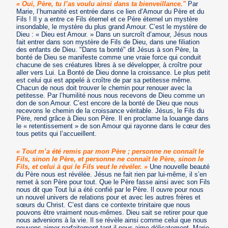
« Oui, Père, tu l’as voulu ainsi dans ta bienveillance."
Par
Marie, l’humanité est entrée dans ce lien d’Amour du Père et du
Fils ! Il y a entre ce Fils éternel et ce Père éternel un mystère
insondable, le mystère du plus grand Amour. C’est le mystère de
Dieu : « Dieu est Amour. » Dans un surcroît d’amour, Jésus nous
fait entrer dans son mystère de Fils de Dieu, dans une filiation
des enfants de Dieu. "Dans ta bonté" dit Jésus à son Père, la
bonté de Dieu se manifeste comme une vraie force qui conduit
chacune de ses créatures libres à se développer, à croître pour
aller vers Lui. La Bonté de Dieu donne la croissance. Le plus petit
est celui qui est appelé à croître de par sa petitesse même.
Chacun de nous doit trouver le chemin pour renouer avec la
petitesse. Par l’humilité nous nous recevons de Dieu comme un
don de son Amour. C’est encore de la bonté de Dieu que nous
recevons le chemin de la croissance véritable. Jésus, le Fils du
Père, rend grâce à Dieu son Père. Il en proclame la louange dans
le « retentissement » de son Amour qui rayonne dans le cœur des
tous petits qui l’accueillent.
« Tout m’a été remis par mon Père ; personne ne connaît le
Fils, sinon le Père, et personne ne connaît le Père, sinon le
Fils, et celui à qui le Fils veut le révéler. »
Une nouvelle beauté
du Père nous est révélée. Jésus ne fait rien par lui-même, il s’en
remet à son Père pour tout. Que le Père fasse ainsi avec son Fils
nous dit que Tout lui a été confié par le Père. Il ouvre pour nous
un nouvel univers de relations pour et avec les autres frères et
sœurs du Christ. C’est dans ce contexte trinitaire que nous
pouvons être vraiment nous-mêmes. Dieu sait se retirer pour que
nous advenions à la vie. Il se révèle ainsi comme celui que nous
pouvons aimer parfaitement tant il nous aime délicatement. Marie