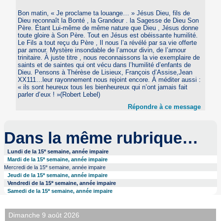
Bon matin, « Je proclame ta louange… » Jésus Dieu, fils de
Dieu reconnaît la Bonté , la Grandeur . la Sagesse de Dieu Son
Père. Étant Lui-même de même nature que Dieu , Jésus donne
toute gloire à Son Père. Tout en Jésus est obéissante humilité.
Le Fils a tout reçu du Père , Il nous l’a révélé par sa vie offerte
par amour. Mystère insondable de l’amour divin, de l’amour
trinitaire. À juste titre , nous reconnaissons la vie exemplaire de
saints et de saintes qui ont vécu dans l’humilité d’enfants de
Dieu. Pensons à Thérèse de Lisieux, François d’Assise,Jean
XX111…leur rayonnement nous rejoint encore. À méditer aussi :
« ils sont heureux tous les bienheureux qui n’ont jamais fait
parler d’eux ! »(Robert Lebel)
Répondre à ce message
Dans la même rubrique…
e
Lundi de la 15
semaine, année impaire
e
Mardi de la 15
semaine, année impaire
e
Mercredi de la 15
semaine, année impaire
e
Jeudi de la 15
semaine, année impaire
e
Vendredi de la 15
semaine, année impaire
e
Samedi de la 15
semaine, année impaire
Dimanche 9 août 2026