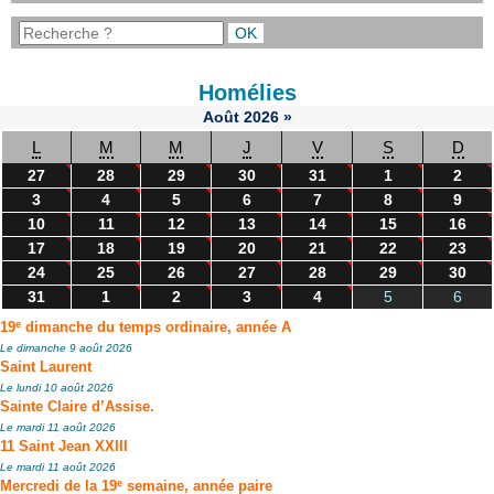
Homélies
Août
2026
»
L
M
M
J
V
S
D
27
28
29
30
31
1
2
3
4
5
6
7
8
9
10
11
12
13
14
15
16
17
18
19
20
21
22
23
24
25
26
27
28
29
30
31
1
2
3
4
5
6
e
19
dimanche du temps ordinaire, année A
Le dimanche 9 août 2026
Saint Laurent
Le lundi 10 août 2026
Sainte Claire d’Assise.
Le mardi 11 août 2026
11 Saint Jean XXIII
Le mardi 11 août 2026
e
Mercredi de la 19
semaine, année paire