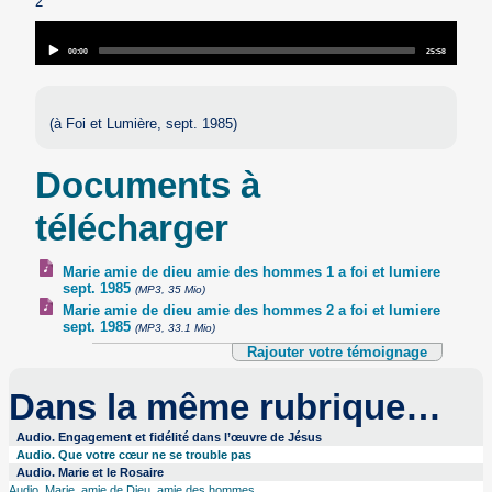
2
Audio
Player
Current
Total
00:00
25:58
time
duration
(à Foi et Lumière, sept. 1985)
Documents à
télécharger
Marie amie de dieu amie des hommes 1 a foi et lumiere
sept. 1985
(MP3, 35 Mio)
Marie amie de dieu amie des hommes 2 a foi et lumiere
sept. 1985
(MP3, 33.1 Mio)
Rajouter votre témoignage
Dans la même rubrique…
Audio. Engagement et fidélité dans l’œuvre de Jésus
Audio. Que votre cœur ne se trouble pas
Audio. Marie et le Rosaire
Audio. Marie, amie de Dieu, amie des hommes