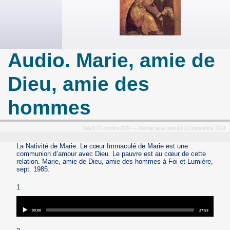
Audio. Marie, amie de
Dieu, amie des
hommes
Mardi 27 octobre 2020 — Dernier ajout samedi 21 septembre 2024
La Nativité de Marie. Le cœur Immaculé de Marie est une
communion d’amour avec Dieu. Le pauvre est au cœur de cette
relation. Marie, amie de Dieu, amie des hommes à Foi et Lumière,
sept. 1985.
1
Audio
Player
Current
Total
00:00
27:53
time
duration