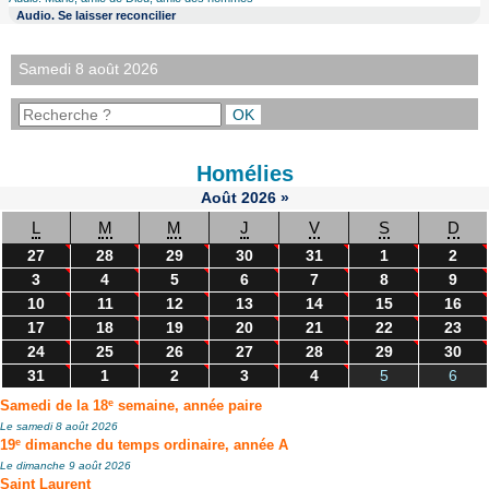
Audio. Se laisser reconcilier
Samedi 8 août 2026
Homélies
Août
2026
»
L
M
M
J
V
S
D
27
28
29
30
31
1
2
3
4
5
6
7
8
9
10
11
12
13
14
15
16
17
18
19
20
21
22
23
24
25
26
27
28
29
30
31
1
2
3
4
5
6
e
Samedi de la 18
semaine, année paire
Le samedi 8 août 2026
e
19
dimanche du temps ordinaire, année A
Le dimanche 9 août 2026
Saint Laurent