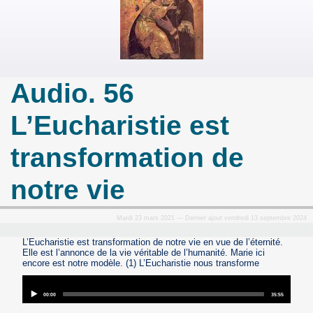
Audio. 56
L’Eucharistie est
transformation de
notre vie
Mardi 23 mars 2021 — Dernier ajout vendredi 13 septembre 2024
L’Eucharistie est transformation de notre vie en vue de l’éternité.
Elle est l’annonce de la vie véritable de l’humanité. Marie ici
encore est notre modèle. (1) L’Eucharistie nous transforme
Audio
Player
Current
Total
00:00
35:55
time
duration