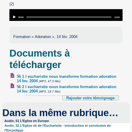
(2)
Audio
Player
Current
Total
00:00
13:54
time
duration
Formation « Adoration », 14 fév. 2004
Documents à
télécharger
56 1 l eucharistie nous transforme formation adoration
14 fev. 2004
(MP3, 47.5 Mio)
56 2 l eucharistie nous transforme formation adoration
14 fev. 2004
(MP3, 18.7 Mio)
Rajouter votre témoignage
Dans la même rubrique…
Audio. 51 L’Eglise en Europe
Audio. 52 L’Eglise vit de l’Eucharistie - introduction et conclusion de
l’Encyclique