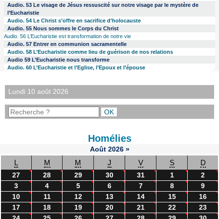
Audio. 53 Le visage de Jésus ressuscité sur notre visage par le mystère de
l’Eucharistie
Audio. 54 Le Christ s’offre en sacrifice d’holocauste
Audio. 55 Nous sommes le Corps du Christ
Audio. 56 L’Eucharistie est transformation de notre vie
Audio. 57 Entrer en communion sacramentelle
Audio. 58 L’Eucharistie comme lieu de guérison de nos relations
Audio 59 L’Eucharistie nous transforme
Audio. 60 L’Eucharistie et l’Eglise, l’Epoux et l’épouse
Lundi 10 août 2026
Homélies
Août
2026
»
L
M
M
J
V
S
D
27
28
29
30
31
1
2
3
4
5
6
7
8
9
10
11
12
13
14
15
16
17
18
19
20
21
22
23
24
25
26
27
28
29
30