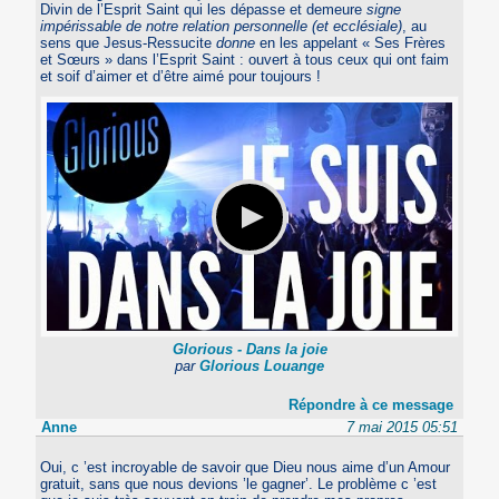
Divin de l’Esprit Saint qui les dépasse et demeure
signe
impérissable de notre relation personnelle (et ecclésiale)
, au
sens que Jesus-Ressucite
donne
en les appelant « Ses Frères
et Sœurs » dans l’Esprit Saint : ouvert à tous ceux qui ont faim
et soif d’aimer et d’être aimé pour toujours !
Glorious - Dans la joie
par
Glorious Louange
Répondre à ce message
Anne
7 mai 2015 05:51
Oui, c ’est incroyable de savoir que Dieu nous aime d’un Amour
gratuit, sans que nous devions ’le gagner’. Le problème c ’est