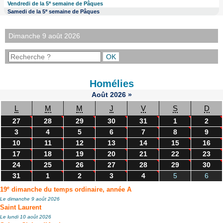
e
Vendredi de la 5
semaine de Pâques
e
Samedi de la 5
semaine de Pâques
Dimanche 9 août 2026
Homélies
Août
2026
»
L
M
M
J
V
S
D
27
28
29
30
31
1
2
3
4
5
6
7
8
9
10
11
12
13
14
15
16
17
18
19
20
21
22
23
24
25
26
27
28
29
30
31
1
2
3
4
5
6
e
19
dimanche du temps ordinaire, année A
Le dimanche 9 août 2026
Saint Laurent
Le lundi 10 août 2026