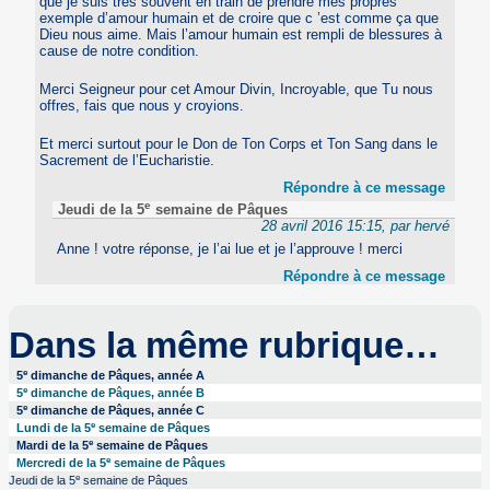
que je suis très souvent en train de prendre mes propres
exemple d’amour humain et de croire que c ’est comme ça que
Dieu nous aime. Mais l’amour humain est rempli de blessures à
cause de notre condition.
Merci Seigneur pour cet Amour Divin, Incroyable, que Tu nous
offres, fais que nous y croyions.
Et merci surtout pour le Don de Ton Corps et Ton Sang dans le
Sacrement de l’Eucharistie.
Répondre à ce message
e
Jeudi de la 5
semaine de Pâques
28 avril 2016 15:15, par hervé
Anne ! votre réponse, je l’ai lue et je l’approuve ! merci
Répondre à ce message
Dans la même rubrique…
e
5
dimanche de Pâques, année A
e
5
dimanche de Pâques, année B
e
5
dimanche de Pâques, année C
e
Lundi de la 5
semaine de Pâques
e
Mardi de la 5
semaine de Pâques
e
Mercredi de la 5
semaine de Pâques
e
Jeudi de la 5
semaine de Pâques