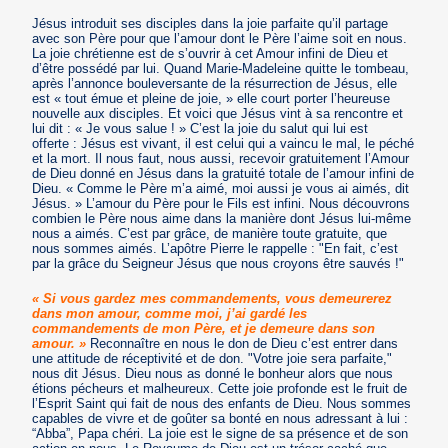
Jésus introduit ses disciples dans la joie parfaite qu’il partage
avec son Père pour que l’amour dont le Père l’aime soit en nous.
La joie chrétienne est de s’ouvrir à cet Amour infini de Dieu et
d’être possédé par lui. Quand Marie-Madeleine quitte le tombeau,
après l’annonce bouleversante de la résurrection de Jésus, elle
est « tout émue et pleine de joie, » elle court porter l’heureuse
nouvelle aux disciples. Et voici que Jésus vint à sa rencontre et
lui dit : « Je vous salue ! » C’est la joie du salut qui lui est
offerte : Jésus est vivant, il est celui qui a vaincu le mal, le péché
et la mort. Il nous faut, nous aussi, recevoir gratuitement l’Amour
de Dieu donné en Jésus dans la gratuité totale de l’amour infini de
Dieu. « Comme le Père m’a aimé, moi aussi je vous ai aimés, dit
Jésus. » L’amour du Père pour le Fils est infini. Nous découvrons
combien le Père nous aime dans la manière dont Jésus lui-même
nous a aimés. C’est par grâce, de manière toute gratuite, que
nous sommes aimés. L’apôtre Pierre le rappelle : "En fait, c’est
par la grâce du Seigneur Jésus que nous croyons être sauvés !"
« Si vous gardez mes commandements, vous demeurerez
dans mon amour, comme moi, j’ai gardé les
commandements de mon Père, et je demeure dans son
amour. »
Reconnaître en nous le don de Dieu c’est entrer dans
une attitude de réceptivité et de don. "Votre joie sera parfaite,"
nous dit Jésus. Dieu nous as donné le bonheur alors que nous
étions pécheurs et malheureux. Cette joie profonde est le fruit de
l’Esprit Saint qui fait de nous des enfants de Dieu. Nous sommes
capables de vivre et de goûter sa bonté en nous adressant à lui :
“Abba”, Papa chéri. La joie est le signe de sa présence et de son