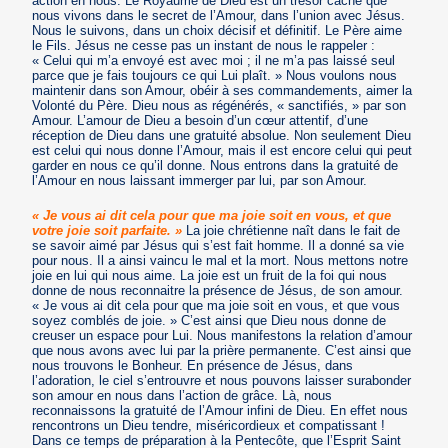
action en nous. Le Royaume de Dieu est un trésor caché que
nous vivons dans le secret de l’Amour, dans l’union avec Jésus.
Nous le suivons, dans un choix décisif et définitif. Le Père aime
le Fils. Jésus ne cesse pas un instant de nous le rappeler :
« Celui qui m’a envoyé est avec moi ; il ne m’a pas laissé seul
parce que je fais toujours ce qui Lui plaît. » Nous voulons nous
maintenir dans son Amour, obéir à ses commandements, aimer la
Volonté du Père. Dieu nous as régénérés, « sanctifiés, » par son
Amour. L’amour de Dieu a besoin d’un cœur attentif, d’une
réception de Dieu dans une gratuité absolue. Non seulement Dieu
est celui qui nous donne l’Amour, mais il est encore celui qui peut
garder en nous ce qu’il donne. Nous entrons dans la gratuité de
l’Amour en nous laissant immerger par lui, par son Amour.
« Je vous ai dit cela pour que ma joie soit en vous, et que
votre joie soit parfaite. »
La joie chrétienne naît dans le fait de
se savoir aimé par Jésus qui s’est fait homme. Il a donné sa vie
pour nous. Il a ainsi vaincu le mal et la mort. Nous mettons notre
joie en lui qui nous aime. La joie est un fruit de la foi qui nous
donne de nous reconnaitre la présence de Jésus, de son amour.
« Je vous ai dit cela pour que ma joie soit en vous, et que vous
soyez comblés de joie. » C’est ainsi que Dieu nous donne de
creuser un espace pour Lui. Nous manifestons la relation d’amour
que nous avons avec lui par la prière permanente. C’est ainsi que
nous trouvons le Bonheur. En présence de Jésus, dans
l’adoration, le ciel s’entrouvre et nous pouvons laisser surabonder
son amour en nous dans l’action de grâce. Là, nous
reconnaissons la gratuité de l’Amour infini de Dieu. En effet nous
rencontrons un Dieu tendre, miséricordieux et compatissant !
Dans ce temps de préparation à la Pentecôte, que l’Esprit Saint