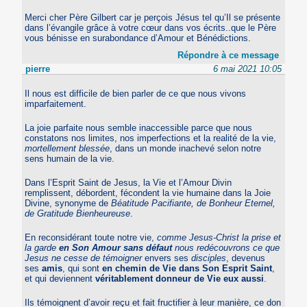
Merci cher Père Gilbert car je perçois Jésus tel qu’Il se présente
dans l’évangile grâce à votre cœur dans vos écrits..que le Père
vous bénisse en surabondance d’Amour et Bénédictions.
Répondre à ce message
pierre
6 mai 2021 10:05
Il nous est difficile de bien parler de ce que nous vivons
imparfaitement.
La joie parfaite nous semble inaccessible parce que nous
constatons nos limites, nos imperfections et la realité de la vie,
mortellement blessée
, dans un monde inachevé selon notre
sens humain de la vie.
Dans l’Esprit Saint de Jesus, la Vie et l’Amour Divin
remplissent, débordent, fécondent la vie humaine dans la Joie
Divine, synonyme de
Béatitude Pacifiante, de Bonheur Eternel,
de Gratitude Bienheureuse
.
En reconsidérant toute notre vie,
comme Jesus-Christ la prise et
la garde
en Son Amour sans défaut
nous redécouvrons ce que
Jesus ne cesse de témoigner
envers ses
disciples
, devenus
ses
amis
, qui sont
en chemin de Vie dans Son Esprit Saint
,
et qui deviennent
véritablement donneur de Vie eux aussi
.
Ils témoignent d’avoir reçu et fait fructifier à leur manière, ce don