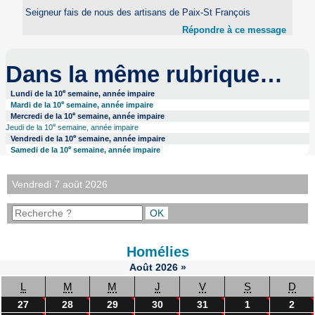
Seigneur fais de nous des artisans de Paix-St François
Répondre à ce message
Dans la même rubrique…
e
Lundi de la 10
semaine, année impaire
e
Mardi de la 10
semaine, année impaire
e
Mercredi de la 10
semaine, année impaire
e
Jeudi de la 10
semaine, année impaire
e
Vendredi de la 10
semaine, année impaire
e
Samedi de la 10
semaine, année impaire
Vendredi 7 août 2026
Homélies
Août
2026
»
L
M
M
J
V
S
D
27
28
29
30
31
1
2