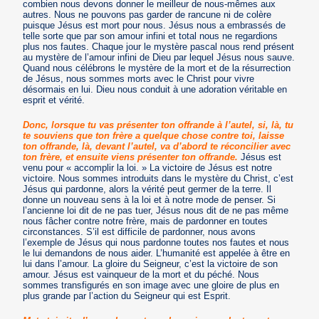
combien nous devons donner le meilleur de nous-mêmes aux
autres. Nous ne pouvons pas garder de rancune ni de colère
puisque Jésus est mort pour nous. Jésus nous a embrassés de
telle sorte que par son amour infini et total nous ne regardions
plus nos fautes. Chaque jour le mystère pascal nous rend présent
au mystère de l’amour infini de Dieu par lequel Jésus nous sauve.
Quand nous célébrons le mystère de la mort et de la résurrection
de Jésus, nous sommes morts avec le Christ pour vivre
désormais en lui. Dieu nous conduit à une adoration véritable en
esprit et vérité.
Donc, lorsque tu vas présenter ton offrande à l’autel, si, là, tu
te souviens que ton frère a quelque chose contre toi, laisse
ton offrande, là, devant l’autel, va d’abord te réconcilier avec
ton frère, et ensuite viens présenter ton offrande.
Jésus est
venu pour « accomplir la loi. » La victoire de Jésus est notre
victoire. Nous sommes introduits dans le mystère du Christ, c’est
Jésus qui pardonne, alors la vérité peut germer de la terre. Il
donne un nouveau sens à la loi et à notre mode de penser. Si
l’ancienne loi dit de ne pas tuer, Jésus nous dit de ne pas même
nous fâcher contre notre frère, mais de pardonner en toutes
circonstances. S’il est difficile de pardonner, nous avons
l’exemple de Jésus qui nous pardonne toutes nos fautes et nous
le lui demandons de nous aider. L’humanité est appelée à être en
lui dans l’amour. La gloire du Seigneur, c’est la victoire de son
amour. Jésus est vainqueur de la mort et du péché. Nous
sommes transfigurés en son image avec une gloire de plus en
plus grande par l’action du Seigneur qui est Esprit.