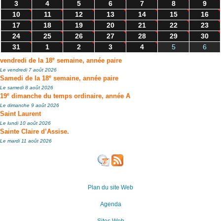
3
4
5
6
7
8
9
10
11
12
13
14
15
16
17
18
19
20
21
22
23
24
25
26
27
28
29
30
31
1
2
3
4
5
6
e
vendredi de la 18
semaine, année paire
Le vendredi 7 août 2026
e
Samedi de la 18
semaine, année paire
Le samedi 8 août 2026
e
19
dimanche du temps ordinaire, année A
Le dimanche 9 août 2026
Saint Laurent
Le lundi 10 août 2026
Sainte Claire d’Assise.
Le mardi 11 août 2026
Plan du site Web
Agenda