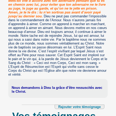
Mets-toi vite d’accord avec ton adversaire pendant que tu es
en chemin avec lui, pour éviter que ton adversaire ne te livre
au juge, le juge au garde, et qu’on ne te jette en prison.
Amen, je te le dis : tu n’en sortiras pas avant d’avoir payé
jusqu’au dernier sou.
Dieu ne peut pas commander l’impossible
dans le commandement de l’Amour. Nous n’aurons jamais fini
d’apprendre à aimer. Comme on apprend à marcher en marchant,
on apprend à aimer en aimant. Nous devons mettre en nos cœurs
beaucoup d’amour. Dieu est toujours amour, il continue à aimer le
monde. Notre tache est de rejoindre Jésus, lui qui est amour, lui
qui nous a saisi dans notre vie. Par le baptême nous ne sommes
plus de ce monde, nous sommes véritablement au Christ. Notre
vie de baptisés se passe désormais en lui. L’Esprit Saint nous
donne la vie divine. C’est l’esprit vivifiant par lequel Jésus s’est
offert au Père pour nous sauver. Cet Esprit Saint est imploré sur
le pain et le vin qui, à la parole de Jésus deviennent le Corps et le
Sang du Christ : « Ceci est mon Corps, Ceci est mon sang. »
L’Esprit de Résurrection est l’Esprit qui vivifie sans cesse le
Corps du Christ qui est l’Église afin que notre vie devienne amour
et vérité.
Nous demandons à Dieu la grâce d’être ressuscités avec
le Christ.
Rajouter votre témoignage