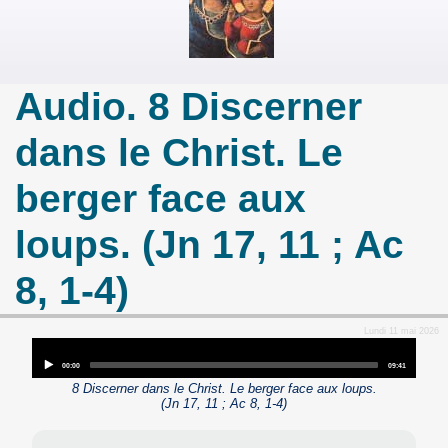
Audio. 8 Discerner
dans le Christ. Le
berger face aux
loups. (Jn 17, 11 ; Ac
8, 1-4)
Lundi 11 mai 2026
Audio
Player
Current
Total
00:00
09:41
time
duration
8 Discerner dans le Christ. Le berger face aux loups.
(Jn 17, 11 ; Ac 8, 1-4)