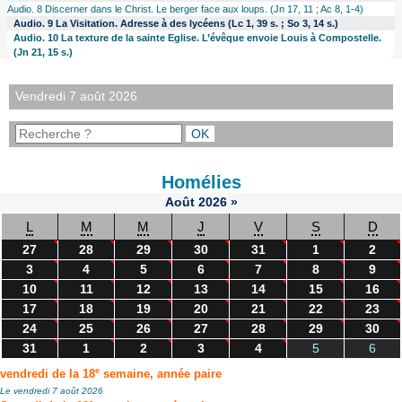
Audio. 8 Discerner dans le Christ. Le berger face aux loups. (Jn 17, 11 ; Ac 8, 1-4)
Audio. 9 La Visitation. Adresse à des lycéens (Lc 1, 39 s. ; So 3, 14 s.)
Audio. 10 La texture de la sainte Eglise. L’évêque envoie Louis à Compostelle.
(Jn 21, 15 s.)
Vendredi 7 août 2026
Homélies
Août
2026
»
L
M
M
J
V
S
D
27
28
29
30
31
1
2
3
4
5
6
7
8
9
10
11
12
13
14
15
16
17
18
19
20
21
22
23
24
25
26
27
28
29
30
31
1
2
3
4
5
6
e
vendredi de la 18
semaine, année paire
Le vendredi 7 août 2026