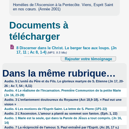
Homélies de l’Ascension à la Pentecôte. Viens, Esprit Saint
en nos cœurs. (Année 2001)
Documents à
télécharger
8 Discerner dans le Christ. Le berger face aux loups. (Jn
17, 11 ; Ac 8, 1-4)
(MP3, 9.5 Mio)
Rajouter votre témoignage
Dans la même rubrique…
Audio. 5 L’unité du Père et du Fils. Le glorieux martyre de S. Etienne (Jn 17, 20-
26 ; Ac 7, 54 ; 8,11)
Audio. 4 Le réalisme de l’Incarnation. Première Communion de la petite Marie
(Jn 16, 23-28)
Audio. 3 L’enfantement douloureux du Royaume (Act 18,9-18). « Paul eut une
vision »
Audio. 6 Les motions de l’Esprit-Saint. La lettre de S. Pierre (1P1-22)
Audio. 2 L’Ascension. L’amour a planté au sommet son fanion. (Eph. 1, 22)
Audio. 1 Marie est la seule, qui dans la Parole de Jésus a tout compris. (Jn 16,
14)
Audio. 7 La réciprocité de l’amour. S. Paul entraîné par l’Esprit. (Ac 20, 17 s.)