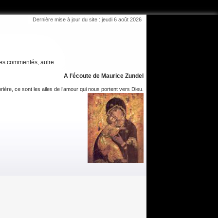
Dernière mise à jour du site : jeudi 6 août 2026
es commentés, autre
A l’écoute de Maurice Zundel
rière, ce sont les ailes de l’amour qui nous portent vers Dieu.