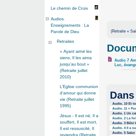
Le chemin de Croix
Audios.
Enseignements : La
(Retraite « Sa
Parole de Dieu
Retraites
Docum
« Ayant aimé les
siens, Il les aima
Audio 7 Amo
jusqu’au bout »
Luc, évangé
(Retraite juillet
2010)
L’Eglise communion
Dans
d’amour qui donne
vie (Retraite juillet
Audio. 10 Et to
1995)
Audio. 11 « Po
Audio. 1 Un cœ
Jésus - Il est né, Il a
Audio. 2 La foi
souffert, Il est mort,
Audio. 3 Béni l
Il est ressuscité, Il
Audio. 4 Il a s
Audio. 5 Salut
reviendra (Retraite