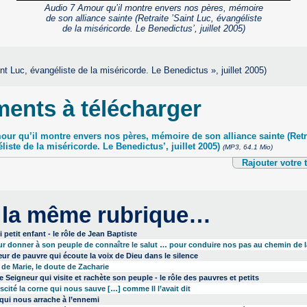
Audio 7 Amour qu’il montre envers nos pères, mémoire
Arrow
de son alliance sainte (Retraite ’Saint Luc, évangéliste
keys
de la miséricorde. Le Benedictus’, juillet 2005)
to
increase
or
decrease
volume.
int Luc, évangéliste de la miséricorde. Le Benedictus », juillet 2005)
ents à télécharger
ur qu’il montre envers nos pères, mémoire de son alliance sainte (Retra
liste de la miséricorde. Le Benedictus’, juillet 2005)
(MP3, 64.1 Mio)
Rajouter votre
 la même rubrique…
i petit enfant - le rôle de Jean Baptiste
ur donner à son peuple de connaître le salut … pour conduire nos pas au chemin de l
ur de pauvre qui écoute la voix de Dieu dans le silence
 de Marie, le doute de Zacharie
e Seigneur qui visite et rachète son peuple - le rôle des pauvres et petits
uscité la corne qui nous sauve […] comme Il l’avait dit
 qui nous arrache à l’ennemi