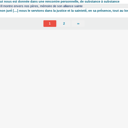
lut nous est donnée dans une rencontre personnelle, de substance à substance
’il montre envers nos pères, mémoire de son alliance sainte
on juré […] nous le servions dans la justice et la sainteté, en sa présence, tout au l
1
2
∞