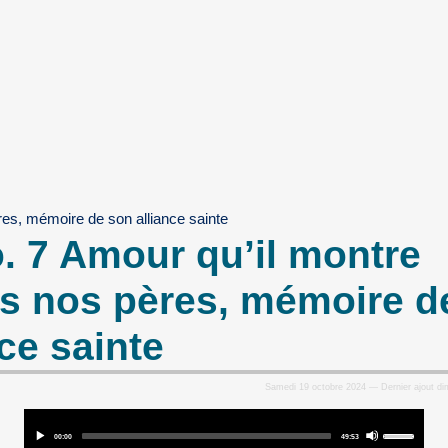
res, mémoire de son alliance sainte
. 7 Amour qu’il montre
s nos pères, mémoire d
nce sainte
Samedi 19 octobre 2024 — Dernier ajout d
Audio
Use
Player
Current
Total
00:00
49:53
Up/Down
time
duration