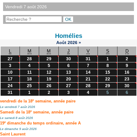
Vendredi 7 août 2026
Homélies
Août
2026
»
L
M
M
J
V
S
D
27
28
29
30
31
1
2
3
4
5
6
7
8
9
10
11
12
13
14
15
16
17
18
19
20
21
22
23
24
25
26
27
28
29
30
31
1
2
3
4
5
6
e
vendredi de la 18
semaine, année paire
Le vendredi 7 août 2026
e
Samedi de la 18
semaine, année paire
Le samedi 8 août 2026
e
19
dimanche du temps ordinaire, année A
Le dimanche 9 août 2026
Saint Laurent