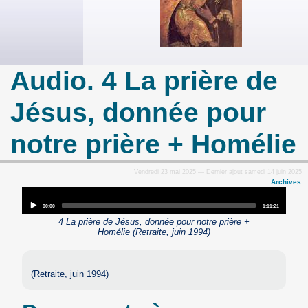
Audio. 4 La prière de
Jésus, donnée pour
notre prière + Homélie
Vendredi 23 mai 2025 — Dernier ajout samedi 14 juin 2025
Archives
Audio
Player
Current
Total
00:00
1:11:21
time
duration
4 La prière de Jésus, donnée pour notre prière +
Homélie (Retraite, juin 1994)
(Retraite, juin 1994)