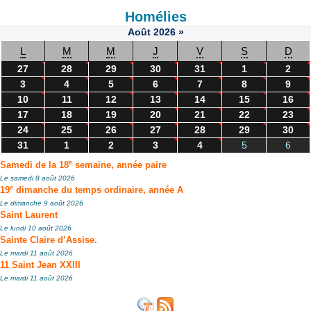
Homélies
Août
2026
»
L
M
M
J
V
S
D
27
28
29
30
31
1
2
3
4
5
6
7
8
9
10
11
12
13
14
15
16
17
18
19
20
21
22
23
24
25
26
27
28
29
30
31
1
2
3
4
5
6
e
Samedi de la 18
semaine, année paire
Le samedi 8 août 2026
e
19
dimanche du temps ordinaire, année A
Le dimanche 9 août 2026
Saint Laurent
Le lundi 10 août 2026
Sainte Claire d’Assise.
Le mardi 11 août 2026
11 Saint Jean XXIII
Le mardi 11 août 2026