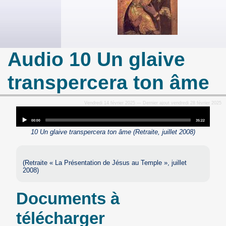
Audio 10 Un glaive
transpercera ton âme
Vendredi 14 février 2025 — Dernier ajout vendredi 28 février 2025
Audio
Player
Current
Total
00:00
35:22
time
duration
10 Un glaive transpercera ton âme (Retraite, juillet 2008)
(Retraite « La Présentation de Jésus au Temple », juillet
2008)
Documents à
télécharger