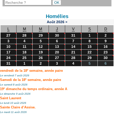
Homélies
Août
2026
»
L
M
M
J
V
S
D
27
28
29
30
31
1
2
3
4
5
6
7
8
9
10
11
12
13
14
15
16
17
18
19
20
21
22
23
24
25
26
27
28
29
30
31
1
2
3
4
5
6
e
vendredi de la 18
semaine, année paire
Le vendredi 7 août 2026
e
Samedi de la 18
semaine, année paire
Le samedi 8 août 2026
e
19
dimanche du temps ordinaire, année A
Le dimanche 9 août 2026
Saint Laurent
Le lundi 10 août 2026
Sainte Claire d’Assise.
Le mardi 11 août 2026