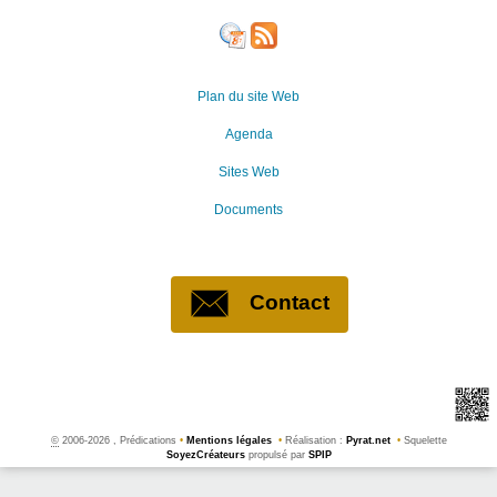
Plan du site Web
Agenda
Sites Web
Documents
Contact
©
2006-2026 , Prédications
•
Mentions légales
•
Réalisation :
Pyrat.net
•
Squelette
SoyezCréateurs
propulsé par
SPIP