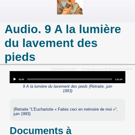
Audio. 9 A la lumière
du lavement des
pieds
Samedi 22 juin 2024 — Dernier ajout samedi 28 septembre 2024
Audio
Player
Current
Total
00:00
1:01:44
time
duration
9 A la lumière du lavement des pieds (Retraite, juin
1993)
(Retraite "L’Eucharistie « Faites ceci en mémoire de moi »",
juin 1993)
Documents à