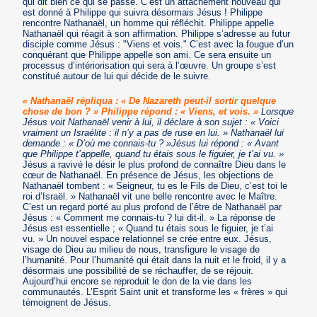
qui dit bien ce qui se passe. C’est un attachement nouveau qui
est donné à Philippe qui suivra désormais Jésus ! Philippe
rencontre Nathanaël, un homme qui réfléchit. Philippe appelle
Nathanaël qui réagit à son affirmation. Philippe s’adresse au futur
disciple comme Jésus : "Viens et vois." C’est avec la fougue d’un
conquérant que Philippe appelle son ami. Ce sera ensuite un
processus d’intériorisation qui sera à l’œuvre. Un groupe s’est
constitué autour de lui qui décide de le suivre.
« Nathanaël répliqua : « De Nazareth peut-il sortir quelque
chose de bon ? » Philippe répond : « Viens, et vois. »
Lorsque
Jésus voit Nathanaël venir à lui, il déclare à son sujet : « Voici
vraiment un Israélite : il n’y a pas de ruse en lui. » Nathanaël lui
demande : « D’où me connais-tu ? »Jésus lui répond : « Avant
que Philippe t’appelle, quand tu étais sous le figuier, je t’ai vu. »
Jésus a ravivé le désir le plus profond de connaître Dieu dans le
cœur de Nathanaël. En présence de Jésus, les objections de
Nathanaël tombent : « Seigneur, tu es le Fils de Dieu, c’est toi le
roi d’Israël. » Nathanaël vit une belle rencontre avec le Maître.
C’est un regard porté au plus profond de l’être de Nathanaël par
Jésus : « Comment me connais-tu ? lui dit-il. » La réponse de
Jésus est essentielle ; « Quand tu étais sous le figuier, je t’ai
vu. » Un nouvel espace relationnel se crée entre eux. Jésus,
visage de Dieu au milieu de nous, transfigure le visage de
l’humanité. Pour l’humanité qui était dans la nuit et le froid, il y a
désormais une possibilité de se réchauffer, de se réjouir.
Aujourd’hui encore se reproduit le don de la vie dans les
communautés. L’Esprit Saint unit et transforme les « frères » qui
témoignent de Jésus.