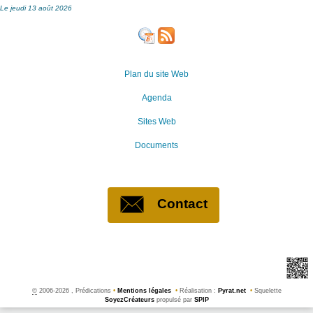
Le jeudi 13 août 2026
Plan du site Web
Agenda
Sites Web
Documents
Contact
©
2006-2026 , Prédications
•
Mentions légales
•
Réalisation :
Pyrat.net
•
Squelette
SoyezCréateurs
propulsé par
SPIP