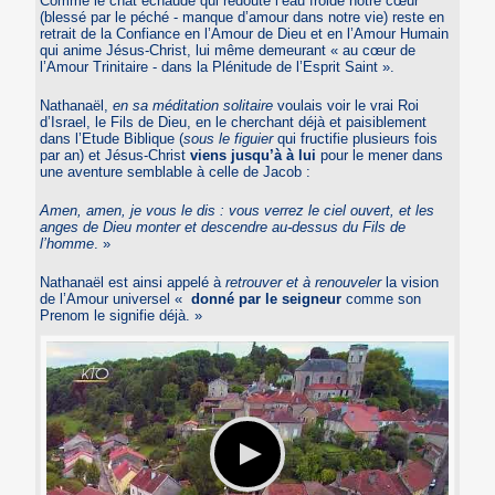
Comme le chat échaudé qui redoute l’eau froide notre cœur
(blessé par le péché - manque d’amour dans notre vie) reste en
retrait de la Confiance en l’Amour de Dieu et en l’Amour Humain
qui anime Jésus-Christ, lui même demeurant « au cœur de
l’Amour Trinitaire - dans la Plénitude de l’Esprit Saint ».
Nathanaël,
en sa méditation solitaire
voulais voir le vrai Roi
d’Israel, le Fils de Dieu, en le cherchant déjà et paisiblement
dans l’Etude Biblique (
sous le figuier
qui fructifie plusieurs fois
par an) et Jésus-Christ
viens jusqu’à à lui
pour le mener dans
une aventure semblable à celle de Jacob :
Amen, amen, je vous le dis : vous verrez le ciel ouvert, et les
anges de Dieu monter et descendre au-dessus du Fils de
l’homme
. »
Nathanaël est ainsi appelé à
retrouver et à renouveler
la vision
de l’Amour universel «
donné par le seigneur
comme son
Prenom le signifie déjà. »