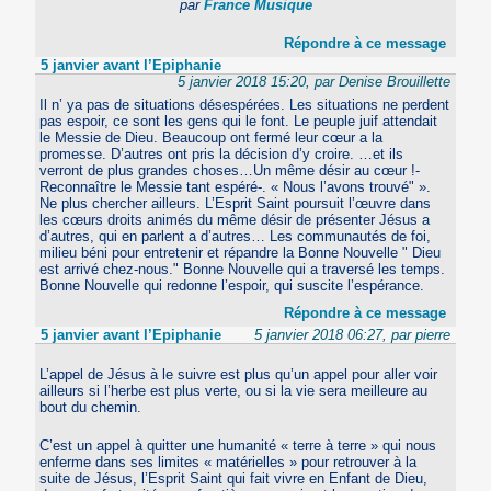
par
France Musique
Répondre à ce message
5 janvier avant l’Epiphanie
5 janvier 2018 15:20, par Denise Brouillette
Il n’ ya pas de situations désespérées. Les situations ne perdent
pas espoir, ce sont les gens qui le font. Le peuple juif attendait
le Messie de Dieu. Beaucoup ont fermé leur cœur a la
promesse. D’autres ont pris la décision d’y croire. …et ils
verront de plus grandes choses…Un même désir au cœur !-
Reconnaître le Messie tant espéré-. « Nous l’avons trouvé" ».
Ne plus chercher ailleurs. L’Esprit Saint poursuit l’œuvre dans
les cœurs droits animés du même désir de présenter Jésus a
d’autres, qui en parlent a d’autres… Les communautés de foi,
milieu béni pour entretenir et répandre la Bonne Nouvelle " Dieu
est arrivé chez-nous." Bonne Nouvelle qui a traversé les temps.
Bonne Nouvelle qui redonne l’espoir, qui suscite l’espérance.
Répondre à ce message
5 janvier avant l’Epiphanie
5 janvier 2018 06:27, par pierre
L’appel de Jésus à le suivre est plus qu’un appel pour aller voir
ailleurs si l’herbe est plus verte, ou si la vie sera meilleure au
bout du chemin.
C’est un appel à quitter une humanité « terre à terre » qui nous
enferme dans ses limites « matérielles » pour retrouver à la
suite de Jésus, l’Esprit Saint qui fait vivre en Enfant de Dieu,