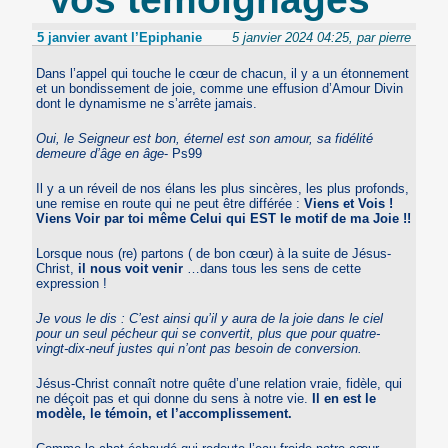
5 janvier avant l’Epiphanie
5 janvier 2024 04:25, par pierre
Dans l’appel qui touche le cœur de chacun, il y a un étonnement
et un bondissement de joie, comme une effusion d’Amour Divin
dont le dynamisme ne s’arrête jamais.
Oui, le Seigneur est bon, éternel est son amour, sa fidélité
demeure d’âge en âge
- Ps99
Il y a un réveil de nos élans les plus sincères, les plus profonds,
une remise en route qui ne peut être différée :
Viens et Vois !
Viens Voir par toi même Celui qui EST le motif de ma Joie !!
Lorsque nous (re) partons ( de bon cœur) à la suite de Jésus-
Christ,
il nous voit venir
…dans tous les sens de cette
expression !
Je vous le dis : C’est ainsi qu’il y aura de la joie dans le ciel
pour un seul pécheur qui se convertit, plus que pour quatre-
vingt-dix-neuf justes qui n’ont pas besoin de conversion.
Jésus-Christ connaît notre quête d’une relation vraie, fidèle, qui
ne déçoit pas et qui donne du sens à notre vie.
Il en est le
modèle, le témoin, et l’accomplissement.