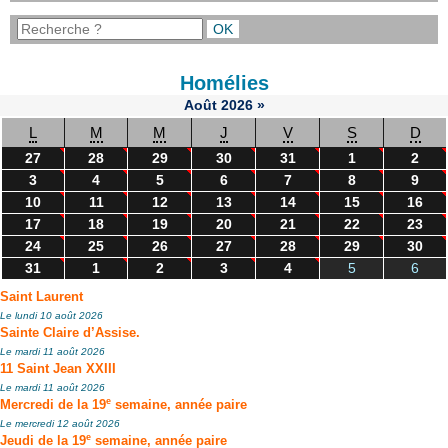
Homélies
Août
2026
»
L
M
M
J
V
S
D
27
28
29
30
31
1
2
3
4
5
6
7
8
9
10
11
12
13
14
15
16
17
18
19
20
21
22
23
24
25
26
27
28
29
30
31
1
2
3
4
5
6
Saint Laurent
Le lundi 10 août 2026
Sainte Claire d’Assise.
Le mardi 11 août 2026
11 Saint Jean XXIII
Le mardi 11 août 2026
e
Mercredi de la 19
semaine, année paire
Le mercredi 12 août 2026
e
Jeudi de la 19
semaine, année paire