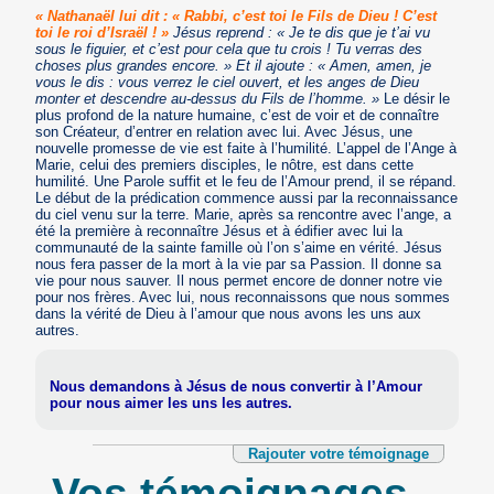
« Nathanaël lui dit : « Rabbi, c’est toi le Fils de Dieu ! C’est
toi le roi d’Israël ! »
Jésus reprend : « Je te dis que je t’ai vu
sous le figuier, et c’est pour cela que tu crois ! Tu verras des
choses plus grandes encore. » Et il ajoute : « Amen, amen, je
vous le dis : vous verrez le ciel ouvert, et les anges de Dieu
monter et descendre au-dessus du Fils de l’homme. »
Le désir le
plus profond de la nature humaine, c’est de voir et de connaître
son Créateur, d’entrer en relation avec lui. Avec Jésus, une
nouvelle promesse de vie est faite à l’humilité. L’appel de l’Ange à
Marie, celui des premiers disciples, le nôtre, est dans cette
humilité. Une Parole suffit et le feu de l’Amour prend, il se répand.
Le début de la prédication commence aussi par la reconnaissance
du ciel venu sur la terre. Marie, après sa rencontre avec l’ange, a
été la première à reconnaître Jésus et à édifier avec lui la
communauté de la sainte famille où l’on s’aime en vérité. Jésus
nous fera passer de la mort à la vie par sa Passion. Il donne sa
vie pour nous sauver. Il nous permet encore de donner notre vie
pour nos frères. Avec lui, nous reconnaissons que nous sommes
dans la vérité de Dieu à l’amour que nous avons les uns aux
autres.
Nous demandons à Jésus de nous convertir à l’Amour
pour nous aimer les uns les autres.
Rajouter votre témoignage
Vos témoignages