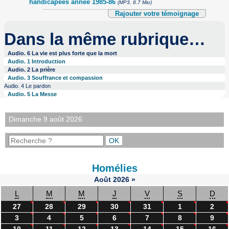
handicapees annee 1985-86
(MP3, 8.7 Mio)
Rajouter votre témoignage
Dans la même rubrique…
Audio. 6 La vie est plus forte que la mort
Audio. 1 Introduction
Audio. 2 La prière
Audio. 3 Souffrance et compassion
Audio. 4 Le pardon
Audio. 5 La Messe
Dimanche 9 août 2026
Homélies
Août
2026
»
L
M
M
J
V
S
D
27
28
29
30
31
1
2
3
4
5
6
7
8
9