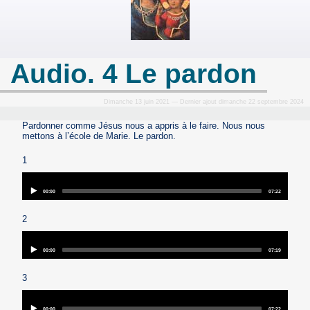
Audio. 4 Le pardon
Dimanche 13 juin 2021 — Dernier ajout dimanche 22 septembre 2024
Pardonner comme Jésus nous a appris à le faire. Nous nous
mettons à l’école de Marie. Le pardon.
1
Audio
Player
Current
Total
00:00
07:22
time
duration
2
Audio
Player
Current
Total
00:00
07:19
time
duration
3
Audio
Player
Current
Total
00:00
07:22