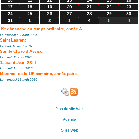
10
11
12
13
14
15
16
17
18
19
20
21
22
23
24
25
26
27
28
29
30
31
1
2
3
4
5
6
e
19
dimanche du temps ordinaire, année A
Le dimanche 9 août 2026
Saint Laurent
Le lundi 10 août 2026
Sainte Claire d’Assise.
Le mardi 11 août 2026
11 Saint Jean XXIII
Le mardi 11 août 2026
e
Mercredi de la 19
semaine, année paire
Le mercredi 12 août 2026
Plan du site Web
Agenda
Sites Web