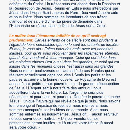
cohéritiers du Christ. Un trésor nous est donné dans la Passion et
la Résurrection de Jésus. Réunis en Église nous intercédons par
Jésus dans l’Esprit Saint auprès du Père. Dieu vient à notre aide
et nous libère. Nous sommes les intendants de son trésor
d’amour et de sa vie divine. La prière de demande dans
l’Eucharistie se réalise dans le Don de Jésus sur la Croix.
Le maître loua l’économe infidèle de ce qu’il avait agi
prudemment.
Car les enfants de ce siècle sont plus prudents à
l’égard de leurs semblables que ne le sont les enfants de lumière.
Et moi, je vous dis : Faites-vous des amis avec les richesses
injustes, pour qu’ils vous reçoivent dans les tabernacles éternels,
quand elles viendront à vous manquer. Celui qui est fidèle dans
les moindres choses l’est aussi dans les grandes, et celui qui est
injuste dans les moindres choses l’est aussi dans les grandes.
Nous sommes bouleversés de l’actualité de ces Paroles qui se
réalisent actuellement dans nos vies ! Seuls les petits et les
pauvres accueillent la bonne nouvelle. Le Royaume de Dieu est
annoncé aux petits et aux pauvres, c’est la grande préoccupation
de Jésus ! L’argent sert à nous faire des amis qui nous
accueilleront dans la vie future. Là, l’argent ne sera plus
nécessaire, ni pour nous, ni pour eux. Derrière le pauvre se cache
Jésus, l’unique Pauvre qui me révèle ce que je suis. Nous savons
le mensonge et l’injustice du repli sur nous mêmes si nous
sommes accaparés par les biens de ce monde. Alors nous
sommes enfermés en nous-mêmes. Jésus dit, « aucun serviteur
ne peut servir deux maîtres. » Un jour viendra ou nos
possessions seront inutiles : « Là où est votre trésor, là aussi
sera votre cœur. »