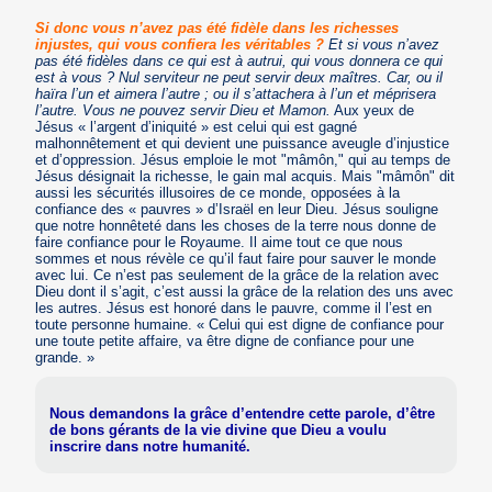
Si donc vous n’avez pas été fidèle dans les richesses
injustes, qui vous confiera les véritables ?
Et si vous n’avez
pas été fidèles dans ce qui est à autrui, qui vous donnera ce qui
est à vous ? Nul serviteur ne peut servir deux maîtres. Car, ou il
haïra l’un et aimera l’autre ; ou il s’attachera à l’un et méprisera
l’autre. Vous ne pouvez servir Dieu et Mamon.
Aux yeux de
Jésus « l’argent d’iniquité » est celui qui est gagné
malhonnêtement et qui devient une puissance aveugle d’injustice
et d’oppression. Jésus emploie le mot "mâmôn," qui au temps de
Jésus désignait la richesse, le gain mal acquis. Mais "mâmôn" dit
aussi les sécurités illusoires de ce monde, opposées à la
confiance des « pauvres » d’Israël en leur Dieu. Jésus souligne
que notre honnêteté dans les choses de la terre nous donne de
faire confiance pour le Royaume. Il aime tout ce que nous
sommes et nous révèle ce qu’il faut faire pour sauver le monde
avec lui. Ce n’est pas seulement de la grâce de la relation avec
Dieu dont il s’agit, c’est aussi la grâce de la relation des uns avec
les autres. Jésus est honoré dans le pauvre, comme il l’est en
toute personne humaine. « Celui qui est digne de confiance pour
une toute petite affaire, va être digne de confiance pour une
grande. »
Nous demandons la grâce d’entendre cette parole, d’être
de bons gérants de la vie divine que Dieu a voulu
inscrire dans notre humanité.