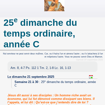
e
25
dimanche du
temps ordinaire,
année C
Nul serviteur ne peut servir deux maîtres. Car, ou il haïra l’un et aimera l’autre ; ou il s’attachera à l’un
et méprisera l’autre. Vous ne pouvez servir Dieu et Mamon.
Samedi 20 septembre 2025
Am. 8, 4-7 Ps. 112 1 Tm. 2, 1-8 Lc. 16, 1-13
Le dimanche 21 septembre 2025
e
Semaine 21 à 30
:
25
dimanche du temps ordinaire, année
C
Jésus dit aussi à ses disciples : Un homme riche avait un
économe, qui lui fut dénoncé comme dissipant ses biens. Il
l’appela, et lui dit : Qu’est-ce que j’entends dire de toi ?