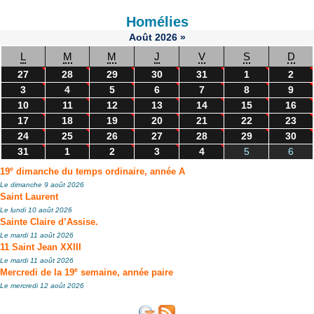
Homélies
Août
2026
»
L
M
M
J
V
S
D
27
28
29
30
31
1
2
3
4
5
6
7
8
9
10
11
12
13
14
15
16
17
18
19
20
21
22
23
24
25
26
27
28
29
30
31
1
2
3
4
5
6
e
19
dimanche du temps ordinaire, année A
Le dimanche 9 août 2026
Saint Laurent
Le lundi 10 août 2026
Sainte Claire d’Assise.
Le mardi 11 août 2026
11 Saint Jean XXIII
Le mardi 11 août 2026
e
Mercredi de la 19
semaine, année paire
Le mercredi 12 août 2026