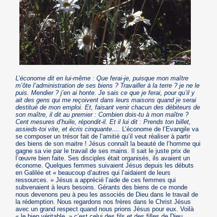
L’économe dit en lui-même : Que ferai-je, puisque mon maître
m’ôte l’administration de ses biens ? Travailler à la terre ? je ne le
puis. Mendier ? j’en ai honte. Je sais ce que je ferai, pour qu’il y
ait des gens qui me reçoivent dans leurs maisons quand je serai
destitué de mon emploi. Et, faisant venir chacun des débiteurs de
son maître, il dit au premier : Combien dois-tu à mon maître ?
Cent mesures d’huile, répondit-il. Et il lui dit : Prends ton billet,
assieds-toi vite, et écris cinquante….
L’économe de l’Evangile va
se composer un trésor fait de l’amitié qu’il veut réaliser à partir
des biens de son maitre ! Jésus connaît la beauté de l’homme qui
gagne sa vie par le travail de ses mains. Il sait le juste prix de
l’œuvre bien faite. Ses disciples était organisés, ils avaient un
économe. Quelques femmes suivaient Jésus depuis les débuts
en Galilée et « beaucoup d’autres qui l’aidaient de leurs
ressources. » Jésus a apprécié l’aide de ces femmes qui
subvenaient à leurs besoins. Gérants des biens de ce monde
nous devenons peu à peu les associés de Dieu dans le travail de
la rédemption. Nous regardons nos frères dans le Christ Jésus
avec un grand respect quand nous prions Jésus pour eux. Voilà
« le bien véritable, » c’est celui des fils et des filles de Dieu,