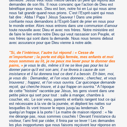
demeure. Jésus veut nous mettre devant un père qui répond aux
demandes de son fils. Il nous convainc que l’action de Dieu est
bénéfique pour nous. Dieu est bon, notre foi en Lui qui nous aime
nous fait grandir quand nous prions. C’est l’Esprit-saint qui nous
fait dire : Abba ! Papa ! Jésus Sauveur ! Dans une prière
confiante nous demandons à l’Esprit-Saint de prier en nous pour
le monde entier. Alors nous entrons dans une communion d’amour
toute nouvelle avec Dieu et avec nos frères. Notre ministère est
de faire le lien entre notre Dieu qui veut rassasier son Peuple, et
nos frères qui sont dans la demande. Nous nous tenons debout
avec assurance pour que Dieu vienne à notre aide.
"Si, de l’intérieur, l’autre lui répond : « Cesse de
m’importuner ; la porte est déjà fermée, mes enfants et moi
nous sommes au lit, je ne peux me lever pour te donner des
pains, »
je vous le dis, même s’il ne se lève pas pour les lui
donner parce qu’il est son ami, il se lèvera à cause de son
insistance et il lui donnera tout ce dont il a besoin. Eh bien, moi,
je vous dis : Demandez, et l’on vous donnera ; cherchez, et vous
trouverez ; frappez, et l’on vous ouvrira. Car quiconque demande
reçoit, qui cherche trouve, et à qui frappe on ouvrira."
A l’époque
de cette "histoire" racontée par Jésus, les gens vivent dans une
petite pièce qui sert pour tout : salle à manger, chambre à
coucher, etc. Le soir venu, parents et enfants rangent tout ce qui
est nécessaire à la vie de la journée, et déplient les nattes sur
lesquelles ils vont trouver le repos jusqu’au lendemain. Or
quelqu’un frappe à la porte ! Le maitre de maison répond : « Ne
me dérange pas, nous sommes couchés ! Devant l’insistance du
visiteur, l’ami finit par céder, il finira par se lever ! Les demandes
les plus inopportunes que nous faisons reçoivent leur réponse en