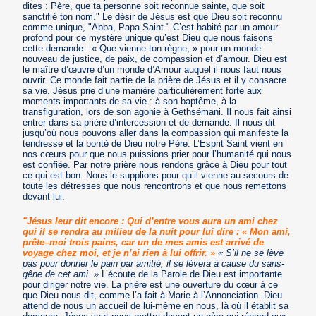
dites : Père, que ta personne soit reconnue sainte, que soit
sanctifié ton nom." Le désir de Jésus est que Dieu soit reconnu
comme unique, "Abba, Papa Saint." C’est habité par un amour
profond pour ce mystère unique qu’est Dieu que nous faisons
cette demande : « Que vienne ton règne, » pour un monde
nouveau de justice, de paix, de compassion et d’amour. Dieu est
le maître d’œuvre d’un monde d’Amour auquel il nous faut nous
ouvrir. Ce monde fait partie de la prière de Jésus et il y consacre
sa vie. Jésus prie d’une manière particulièrement forte aux
moments importants de sa vie : à son baptême, à la
transfiguration, lors de son agonie à Gethsémani. Il nous fait ainsi
entrer dans sa prière d’intercession et de demande. Il nous dit
jusqu’où nous pouvons aller dans la compassion qui manifeste la
tendresse et la bonté de Dieu notre Père. L’Esprit Saint vient en
nos cœurs pour que nous puissions prier pour l’humanité qui nous
est confiée. Par notre prière nous rendons grâce à Dieu pour tout
ce qui est bon. Nous le supplions pour qu’il vienne au secours de
toute les détresses que nous rencontrons et que nous remettons
devant lui.
"Jésus leur dit encore : Qui d’entre vous aura un ami chez
qui il se rendra au milieu de la nuit pour lui dire : « Mon ami,
prête–moi trois pains, car un de mes amis est arrivé de
voyage chez moi, et je n’ai rien à lui offrir. »
« S’il ne se lève
pas pour donner le pain par amitié, il se lèvera à cause du sans-
gêne de cet ami. »
L’écoute de la Parole de Dieu est importante
pour diriger notre vie. La prière est une ouverture du cœur à ce
que Dieu nous dit, comme l’a fait à Marie à l’Annonciation. Dieu
attend de nous un accueil de lui-même en nous, là où il établit sa