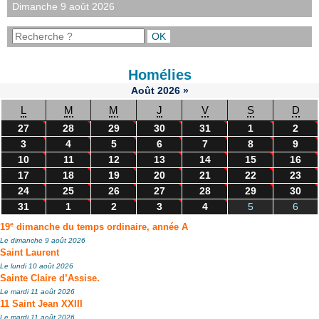
Dimanche 9 août 2026
Homélies
Août
2026
»
L
M
M
J
V
S
D
27
28
29
30
31
1
2
3
4
5
6
7
8
9
10
11
12
13
14
15
16
17
18
19
20
21
22
23
24
25
26
27
28
29
30
31
1
2
3
4
5
6
e
19
dimanche du temps ordinaire, année A
Le dimanche 9 août 2026
Saint Laurent
Le lundi 10 août 2026
Sainte Claire d’Assise.
Le mardi 11 août 2026
11 Saint Jean XXIII
Le mardi 11 août 2026