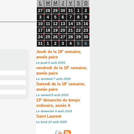
L
M
M
J
V
S
D
27
28
29
30
31
1
2
3
4
5
6
7
8
9
10
11
12
13
14
15
16
17
18
19
20
21
22
23
24
25
26
27
28
29
30
31
1
2
3
4
5
6
e
Jeudi de la 18
semaine,
année paire
Le jeudi 6 août 2026
e
vendredi de la 18
semaine,
année paire
Le vendredi 7 août 2026
e
Samedi de la 18
semaine,
année paire
Le samedi 8 août 2026
e
19
dimanche du temps
ordinaire, année A
Le dimanche 9 août 2026
Saint Laurent
Le lundi 10 août 2026