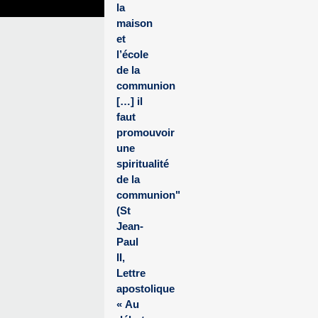
la
maison
et
l’école
de la
communion
[…] il
faut
promouvoir
une
spiritualité
de la
communion"
(St
Jean-
Paul
II,
Lettre
apostolique
« Au