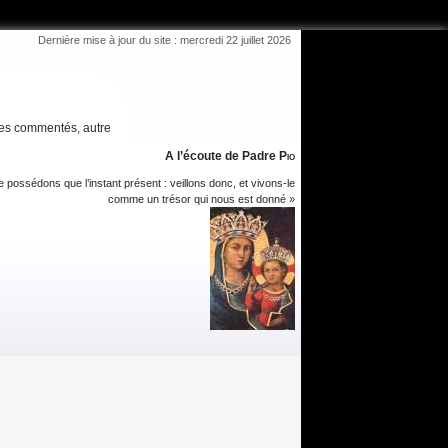
Dernière mise à jour du site : mercredi 22 juillet 2026
es commentés, autre
A l’écoute de Padre
Pio
 possédons que l’instant présent : veillons donc, et vivons-le
comme un trésor qui nous est donné »