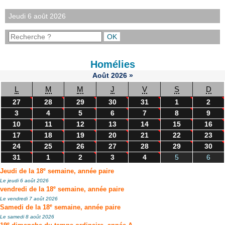
Jeudi 6 août 2026
Homélies
Août
2026
»
L
M
M
J
V
S
D
27
28
29
30
31
1
2
3
4
5
6
7
8
9
10
11
12
13
14
15
16
17
18
19
20
21
22
23
24
25
26
27
28
29
30
31
1
2
3
4
5
6
e
Jeudi de la 18
semaine, année paire
Le jeudi 6 août 2026
e
vendredi de la 18
semaine, année paire
Le vendredi 7 août 2026
e
Samedi de la 18
semaine, année paire
Le samedi 8 août 2026
e