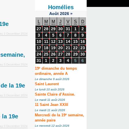
Homélies
Août
2026
»
L
M
M
J
V
S
D
19e
27
28
29
30
31
1
2
day 3 December 2024
3
4
5
6
7
8
9
10
11
12
13
14
15
16
17
18
19
20
21
22
23
 semaine,
24
25
26
27
28
29
30
31
1
2
3
4
5
6
day 3 December 2024
e
19
dimanche du temps
ordinaire, année A
Le dimanche 9 août 2026
Saint Laurent
de la 19e
Le lundi 10 août 2026
Sainte Claire d’Assise.
day 3 December 2024
Le mardi 11 août 2026
11 Saint Jean XXIII
Le mardi 11 août 2026
e
 la 19e
Mercredi de la 19
semaine,
année paire
Le mercredi 12 août 2026
day 3 December 2024