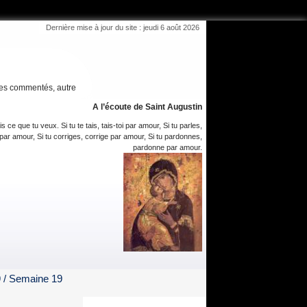
Dernière mise à jour du site : jeudi 6 août 2026
es commentés, autre
A l’écoute de Saint Augustin
is ce que tu veux. Si tu te tais, tais-toi par amour, Si tu parles,
par amour, Si tu corriges, corrige par amour, Si tu pardonnes,
pardonne par amour.
 / Semaine 19