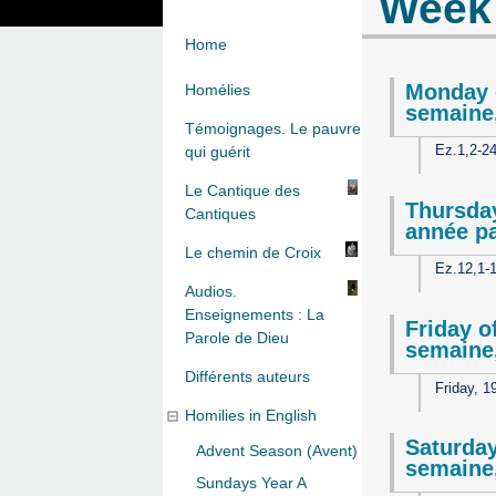
Week 
Home
Monday 
Homélies
semaine,
Témoignages. Le pauvre
Ez.1,2-2
qui guérit
Le Cantique des
Thursday
Cantiques
année pa
Le chemin de Croix
Ez.12,1-
Audios.
Enseignements : La
Friday o
Parole de Dieu
semaine,
Différents auteurs
Friday, 1
Homilies in English
Saturday
Advent Season (Avent)
semaine,
Sundays Year A