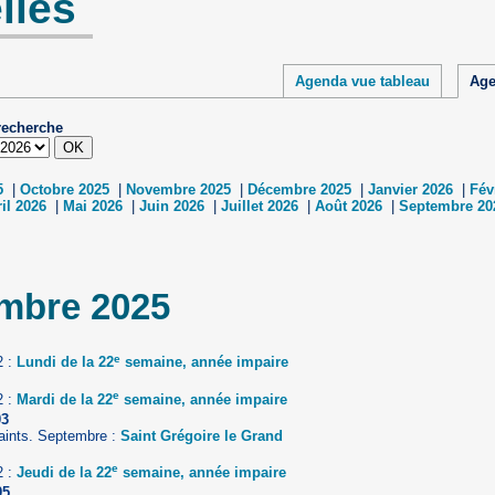
lies
Agenda vue tableau
Age
recherche
5
|
Octobre 2025
|
Novembre 2025
|
Décembre 2025
|
Janvier 2026
|
Fév
il 2026
|
Mai 2026
|
Juin 2026
|
Juillet 2026
|
Août 2026
|
Septembre 20
mbre 2025
e
2 :
Lundi de la 22
semaine, année impaire
e
2 :
Mardi de la 22
semaine, année impaire
03
aints. Septembre :
Saint Grégoire le Grand
e
2 :
Jeudi de la 22
semaine, année impaire
05