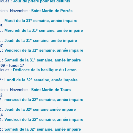
giques :
Jour de prière pour les défunts
aints. Novembre :
Saint Martin de Porrès
e
1 :
Mardi de la 31
semaine, année impaire
05
e
1 :
Mercredi de la 31
semaine, année impaire
e
1 :
Jeudi de la 31
semaine, année impaire
07
e
1 :
Vendredi de la 31
semaine, année impaire
8
e
1 :
Samedi de la 31
semaine, année impaire
09 – lundi 17
giques :
Dédicace de la basilique du Latran
e
2 :
Lundi de la 32
semaine, année impaire
aints. Novembre :
Saint Martin de Tours
12
e
2 :
mercredi de la 32
semaine, année impaire
e
2 :
Jeudi de la 32
semaine année impaire
14
e
2 :
Vendredi de la 32
semaine, année impaire
5
e
2 :
Samedi de la 32
semaine, année impaire