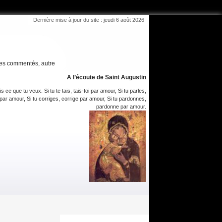
Dernière mise à jour du site : jeudi 6 août 2026
es commentés, autre
A l’écoute de Saint Augustin
is ce que tu veux. Si tu te tais, tais-toi par amour, Si tu parles,
par amour, Si tu corriges, corrige par amour, Si tu pardonnes,
pardonne par amour.