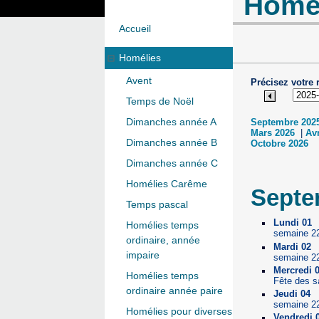
Homé
Accueil
Homélies
Avent
Précisez votre 
Temps de Noël
Dimanches année A
Septembre 202
Mars 2026
|
Avr
Dimanches année B
Octobre 2026
Dimanches année C
Homélies Carême
Septe
Temps pascal
Lundi 01
Homélies temps
semaine 2
ordinaire, année
Mardi 02
impaire
semaine 2
Mercredi 
Homélies temps
Fête des s
ordinaire année paire
Jeudi 04
semaine 2
Homélies pour diverses
Vendredi 