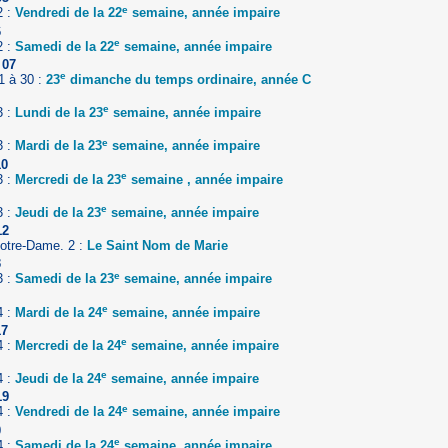
e
2 :
Vendredi de la 22
semaine, année impaire
6
e
2 :
Samedi de la 22
semaine, année impaire
 07
e
1 à 30 :
23
dimanche du temps ordinaire, année C
e
3 :
Lundi de la 23
semaine, année impaire
e
3 :
Mardi de la 23
semaine, année impaire
10
e
3 :
Mercredi de la 23
semaine , année impaire
e
3 :
Jeudi de la 23
semaine, année impaire
12
otre-Dame. 2 :
Le Saint Nom de Marie
3
e
3 :
Samedi de la 23
semaine, année impaire
e
4 :
Mardi de la 24
semaine, année impaire
17
e
4 :
Mercredi de la 24
semaine, année impaire
e
4 :
Jeudi de la 24
semaine, année impaire
19
e
4 :
Vendredi de la 24
semaine, année impaire
0
e
4 :
Samedi de la 24
semaine, année impaire