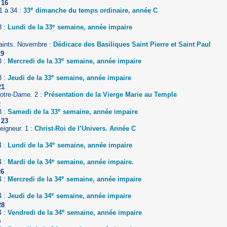
 16
e
1 à 34 :
33
dimanche du temps ordinaire, année C
e
3 :
Lundi de la 33
semaine, année impaire
aints. Novembre :
Dédicace des Basiliques Saint Pierre et Saint Paul
19
e
3 :
Mercredi de la 33
semaine, année impaire
e
3 :
Jeudi de la 33
semaine, année impaire
21
otre-Dame. 2 :
Présentation de la Vierge Marie au Temple
2
e
3 :
Samedi de la 33
semaine, année impaire
 23
eigneur. 1 :
Christ-Roi de l’Univers. Année C
e
4 :
Lundi de la 34
semaine, année impaire
e
4 :
Mardi de la 34
semaine, année impaire.
26
e
4 :
Mercredi de la 34
semaine, année impaire
e
4 :
Jeudi de la 34
semaine, année impaire
28
e
4 :
Vendredi de la 34
semaine, année impaire
9