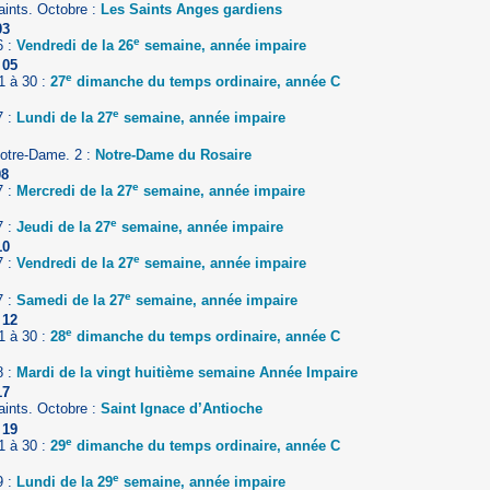
aints. Octobre :
Les Saints Anges gardiens
03
e
6 :
Vendredi de la 26
semaine, année impaire
 05
e
1 à 30 :
27
dimanche du temps ordinaire, année C
e
7 :
Lundi de la 27
semaine, année impaire
otre-Dame. 2 :
Notre-Dame du Rosaire
08
e
7 :
Mercredi de la 27
semaine, année impaire
e
7 :
Jeudi de la 27
semaine, année impaire
10
e
7 :
Vendredi de la 27
semaine, année impaire
1
e
7 :
Samedi de la 27
semaine, année impaire
 12
e
1 à 30 :
28
dimanche du temps ordinaire, année C
8 :
Mardi de la vingt huitième semaine Année Impaire
17
aints. Octobre :
Saint Ignace d’Antioche
 19
e
1 à 30 :
29
dimanche du temps ordinaire, année C
e
9 :
Lundi de la 29
semaine, année impaire