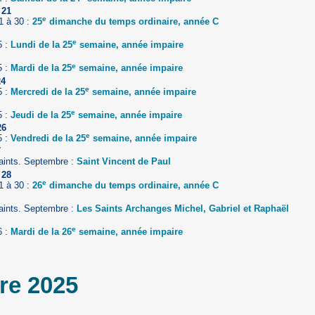
 21
e
1 à 30 :
25
dimanche du temps ordinaire, année C
e
5 :
Lundi de la 25
semaine, année impaire
e
5 :
Mardi de la 25
semaine, année impaire
24
e
5 :
Mercredi de la 25
semaine, année impaire
e
5 :
Jeudi de la 25
semaine, année impaire
26
e
5 :
Vendredi de la 25
semaine, année impaire
7
aints. Septembre :
Saint Vincent de Paul
 28
e
1 à 30 :
26
dimanche du temps ordinaire, année C
aints. Septembre :
Les Saints Archanges Michel, Gabriel et Raphaël
e
6 :
Mardi de la 26
semaine, année impaire
re 2025