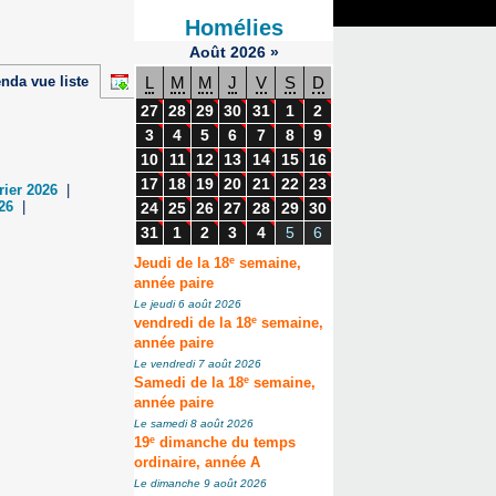
Homélies
Août
2026
»
nda vue liste
L
M
M
J
V
S
D
27
28
29
30
31
1
2
3
4
5
6
7
8
9
10
11
12
13
14
15
16
17
18
19
20
21
22
23
rier 2026
|
26
|
24
25
26
27
28
29
30
31
1
2
3
4
5
6
e
Jeudi de la 18
semaine,
année paire
Le jeudi 6 août 2026
e
vendredi de la 18
semaine,
année paire
Le vendredi 7 août 2026
e
Samedi de la 18
semaine,
année paire
Le samedi 8 août 2026
e
19
dimanche du temps
ordinaire, année A
Le dimanche 9 août 2026