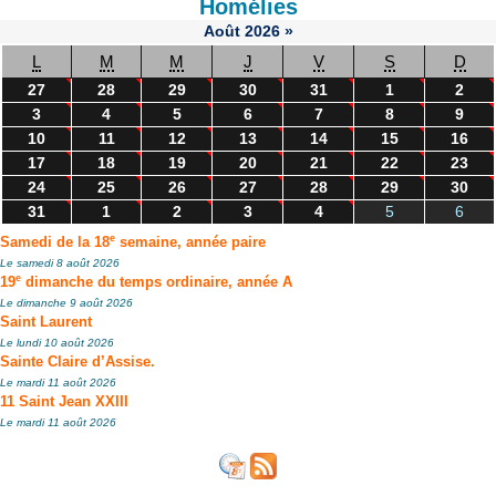
Homélies
Août
2026
»
L
M
M
J
V
S
D
27
28
29
30
31
1
2
3
4
5
6
7
8
9
10
11
12
13
14
15
16
17
18
19
20
21
22
23
24
25
26
27
28
29
30
31
1
2
3
4
5
6
e
Samedi de la 18
semaine, année paire
Le samedi 8 août 2026
e
19
dimanche du temps ordinaire, année A
Le dimanche 9 août 2026
Saint Laurent
Le lundi 10 août 2026
Sainte Claire d’Assise.
Le mardi 11 août 2026
11 Saint Jean XXIII
Le mardi 11 août 2026